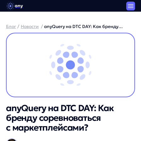
any
Блог
/
Новости
/
anyQuery на DTC DAY: Как бренду
соревноваться с маркетплейсами?
anyQuery на DTC DAY: Как
бренду соревноваться
с маркетплейсами?
Артем Круглов / Генеральный директор платформы
any
3 минуты