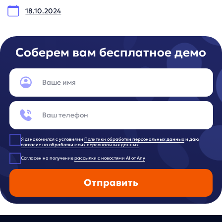
Продукты
Материалы
anyQuery
Блог
anyRecs
Документация
anyReviews
по интеграции
anyImages
Сведения
об IT-деятельности
Контакты
any-hello@tbank.ru
support@diginetica.com
+7 (985) 674-48-98
Вакансии
Документы
Реквизиты
Лицензионный договор-оферта
Политика обработки персональных данных
Согласие на обработку персональных данных
Рекомендательные алгоритмы
Деятельность в области ИТ
Согласие на получение рекламных и информационных расс