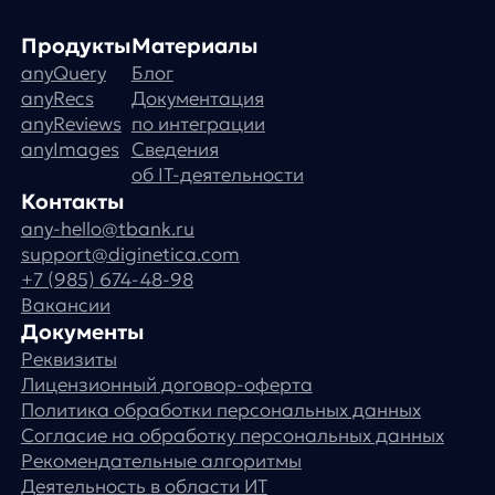
Руководство пользователя
Функциональные характеристики программного обеспечени
ПО распространяется в виде интернет-сервиса, специальные действия п
any
© ООО «Д Технолоджи», 2014-2026
Юридический адрес:
121 205, город Москва, тер Инновационного
Центра Сколково, Большой б-р, д. 42 стр. 1
Фактический адрес:
улица Грузинский Вал, 7. Башня 2
ИНН 7 728 492 537