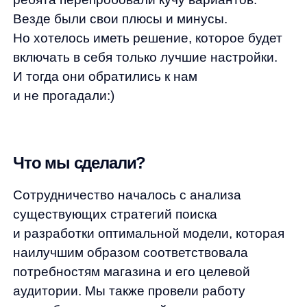
и разработки оптимальной модели, которая
наилучшим образом соответствовала
потребностям магазина и его целевой
аудитории. Мы также провели работу
по подбору оптимальной стратегии
автоподсказок, что позволило предлагать
пользователям наиболее релевантные
товары в соответствии с их запросами.
Для улучшения качества поиска были
заведены синонимы, сгенерированные
на основе данных о товарах и запросах
пользователей. Это позволило расширить
возможности поиска и сделать его более
точным. Всем нам знакома ситуация, когда
случайно вводишь запрос в английской
раскладке, и сайт выдает ошибку. Больше
с этой проблемой не столкнется ни один
посетитель GOODMI:)