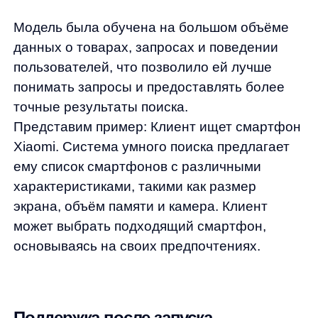
нашего партнера. Наша служба поддержки
клиентов готова оперативно решать любые
возникающие вопросы и предоставлять
консультации по улучшению поиска.
Мы предлагаем:
—
Регулярный мониторинг и анализ:
Постоянно отслеживаем работу поисковой
системы, выявляем и устраняем возможные
проблемы, чтобы обеспечить стабильную
работу и высокую релевантность
результатов.
—
Анализ метрик и отчеты:
Периодически
предоставляем отчеты с анализом ключевых
показателей, таких как ndcg, количество
нулевых запросов и время отклика системы.
—
Обратная связь и улучшения:
Активно
собираем обратную связь от клиента
и пользователей, чтобы постоянно улучшать