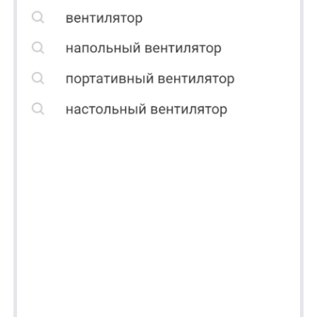
anyRecs
Документация
anyReviews
по интеграции
anyImages
Сведения
об IT-деятельности
Контакты
any-hello@tbank.ru
support@diginetica.com
+7 (985) 674-48-98
Вакансии
Документы
Реквизиты
Лицензионный договор-оферта
Политика обработки персональных данных
Согласие на обработку персональных данных
Рекомендательные алгоритмы
Деятельность в области ИТ
Согласие на получение рекламных и информационных рассыло
Руководство пользователя
Функциональные характеристики программного обеспечения
ПО распространяется в виде интернет-сервиса, специальные действия по у