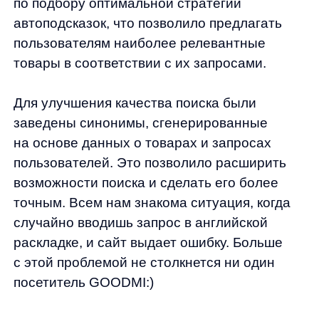
Обучение модели
Также была настроена система поиска
по артикульным параметрам (артикул, код,
штрихкод и т. д.), что обеспечило быстрый
и удобный поиск товаров. С этим, правда,
пришлось посидеть дольше обычного из-за
специфики магазина: у техники встречаются
сложные артикулы, состоящие не только
из цифр (СТ-12 434/00), которые клиенты
часто вводят частично (12 434).
Но мы нашли решение — менять артикулы
на сайте, откуда клиенты берут артикулы,
либо менять их в фиде согласно
клиентскому поведению.