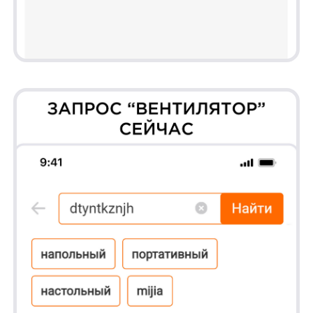
Соберем вам бесплатное демо
Я ознакомился с условиями
Политики обработки персональных данных
и даю
согласие
на обработки моих персональных данных
Согласен на получение
рассылки с новостями AI от Any
Отправить
Продукты
Материалы
anyQuery
Блог