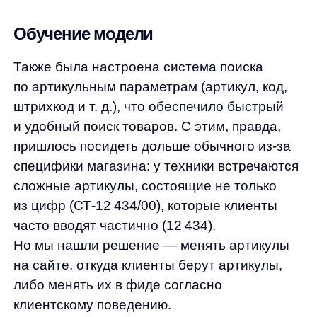
Модель была обучена на большом объёме
данных о товарах, запросах и поведении
пользователей, что позволило ей лучше
понимать запросы и предоставлять более
точные результаты поиска.
Представим пример: Клиент ищет смартфон
Xiaomi. Система умного поиска предлагает
ему список смартфонов с различными
характеристиками, такими как размер
экрана, объём памяти и камера. Клиент
может выбрать подходящий смартфон,
основываясь на своих предпочтениях.
Поддержка после запуска
После успешного внедрения системы
умного поиска в интернет-магазине,
мы продолжаем активно поддерживать