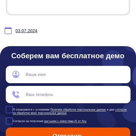
any
© ООО «Д Технолоджи», 2014-2026
Юридический адрес:
121 205, город Москва, тер Инновационного
Центра Сколково, Большой б-р, д. 42 стр. 1
Фактический адрес:
улица Грузинский Вал, 7. Башня 2
ИНН 7 728 492 537
Основной код по ОКВЭД — 62.01 Разработка компьютерного
программного обеспечения