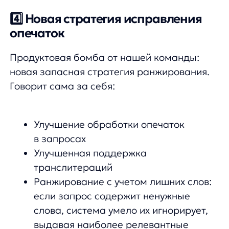
слова, система умело их игнорирует,
выдавая наиболее релевантные
результаты
Улучшение поиска по недописанным
запросам (актуально для торопыжек-
покупателей:), которые
останавливаются при вводе запроса,
не дописав его).
P. S. Для наилучшего результата стратегия
18.04.2024
требует настройки, напишите вашему
аккаунт менеджеру — и наши инженеры-
лингвисты адаптируют её для проекта.
Соберем вам бесплатное демо