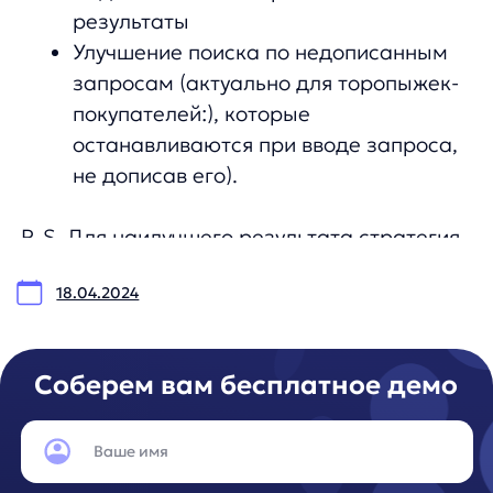
Я ознакомился с условиями
Политики обработки персональных данных
и даю
согласие на обработки моих персональных данных
Согласен на получение
рассылки с новостями AI от Any
Отправить
Продукты
Материалы
anyQuery
Блог
anyRecs
Документация
anyReviews
по интеграции
anyImages
Сведения
об IT-деятельности
Контакты
any-hello@tbank.ru
support@diginetica.com
+7 (985) 674-48-98
Вакансии
Документы