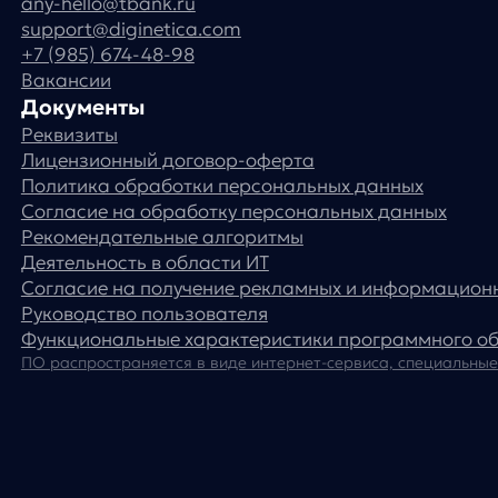
© ООО «Д Технолоджи», 2014-2026
Юридический адрес:
121 205, город Москва, тер Инновационного
Центра Сколково, Большой б-р, д. 42 стр. 1
Фактический адрес:
улица Грузинский Вал, 7. Башня 2
ИНН 7 728 492 537
Основной код по ОКВЭД — 62.01 Разработка компьютерного
программного обеспечения