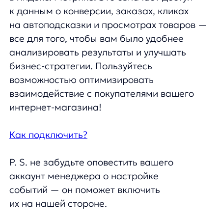
P. S. не забудьте оповестить вашего
аккаунт менеджера о настройке
событий — он поможет включить
их на нашей стороне.
4️⃣ Новая стратегия исправления
опечаток
Продуктовая бомба от нашей команды:
новая запасная стратегия ранжирования.
Говорит сама за себя:
Улучшение обработки опечаток
в запросах
Улучшенная поддержка
транслитераций
Ранжирование с учетом лишних слов:
если запрос содержит ненужные