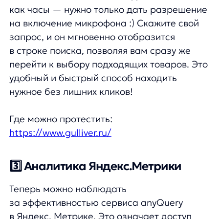
Где можно протестить:
https://www.gulliver.ru/
3️⃣ Аналитика Яндекс.Метрики
Теперь можно наблюдать
за эффективностью сервиса anyQuery
в Яндекс. Метрике. Это означает доступ
к данным о конверсии, заказах, кликах
на автоподсказки и просмотрах товаров —
все для того, чтобы вам было удобнее
анализировать результаты и улучшать
бизнес-стратегии. Пользуйтесь
возможностью оптимизировать
взаимодействие с покупателями вашего
интернет-магазина!
Как подключить?