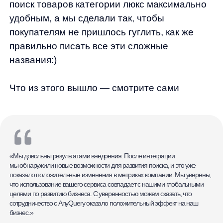
«Мы довольны результатами внедрения. После интеграции
мы обнаружили новые возможности для развития поиска, и это уже
показало положительные изменения в метриках компании. Мы уверены,
что использование вашего сервиса совпадает с нашими глобальными
целями по развитию бизнеса. С уверенностью можем сказать, что
сотрудничество с AnyQuery оказало положительный эффект на наш
бизнес.»
TSUM COLLECT
Подбор стратегии
У брендовых товаров порой бывают
замысловатые названия. Если ценители
моды знают их все наизусть, то рядовому
бизнесмену, который, например, хочет
сделать подарок своей даме, бывает
довольно тяжело разобраться с поиском