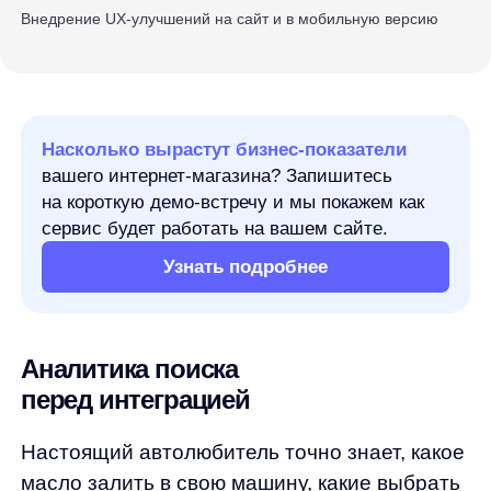
на короткую демо-встречу и мы покажем как
сервис будет работать на вашем сайте.
Узнать подробнее
Аналитика поиска
перед интеграцией
Настоящий автолюбитель точно знает, какое
масло залить в свою машину, какие выбрать
запчасти, что такое фаркоп и для чего
он нужен. Ну, а если так глубоко
в автомобилях вы не разбираетесь,
а приобрести определенный товар все
равно нужно, магазин-сервис ZAVGAR
и команда AnyQuery спешит вам на помощь!
Теперь поиск товаров для машин
не составит никакого труда — благодаря