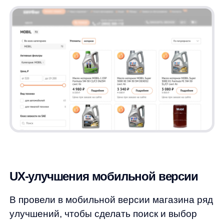
покупателям было легче собирать свой
запрос. Теперь они могут быстро находить
нужные товары, не тратя лишнего времени
на поиск. Кроме того, покупатель,
использующий мобильное устройство, легко
может, например, отфильтровать диски
по диаметру, ширине и другим параметрам,
так как фильтры теперь находятся вверху
страницы и доступны сразу после открытия
сайта на мобильном устройстве.
Для улучшения навигации мы также
добавили новые типы сортировок после
активации сортировки над поисковой
выдачей. Это помогает пользователям более
эффективно находить нужные товары
в нашем магазине. Кроме того,
мы стандартизировали цвет истории
запросов и убрали заголовки подсказок,