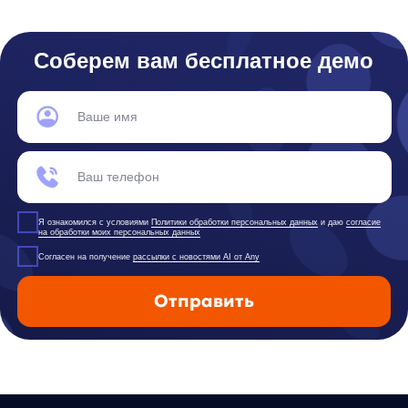
Юридический адрес:
121 205, город Москва, тер Инновационного
Центра Сколково, Большой б-р, д. 42 стр. 1
Фактический адрес:
улица Грузинский Вал, 7. Башня 2
ИНН 7 728 492 537
Основной код по ОКВЭД — 62.01 Разработка компьютерного
программного обеспечения