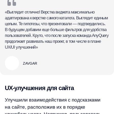
UX-улучшения для сайта
Улучшили взаимодействия с подсказками
на сайте, расположив их в порядке
кликабельности. Например, пользователь
ищет масляный фильтр для своего
автомобиля. Теперь при вводе «масло»
в поисковую строку ему автоматически
предлагаются разные подходящие
варианты: «масло моторное MOBIL»,
«масло моторное CASTROL», «масло
моторное ЛУКОЙЛ».
Мы заменили текстовую кнопку
на визуальную для перехода в выдачу
«Смотреть все результаты» и уменьшили
размер подсказок, чтобы на экран вошло
больше. Все это упрощает и улучшает
пользовательский опыт, а значит, приводит