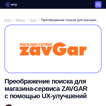
any
Блог
/
Кейсы
/
Auto
/
Преображение поиска для магазина-
сервиса ZAVGAR с помощью UX-
улучшений
Преображение поиска для
магазина-сервиса ZAVGAR
с помощью UX-улучшений
Артем Круглов / Генеральный директор платформы any
3 минуты