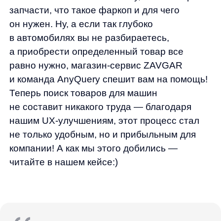
нашим UX-улучшениям, этот процесс стал
не только удобным, но и прибыльным для
компании! А как мы этого добились —
читайте в нашем кейсе:)
«Выглядит отлично! Верстка виджета максимально
адаптирована к верстке самого каталога. Выглядит единым
целым. Те гипотезы, что презентовали — подтвердились.
В будущем добавим еще больше фильтров для удобства
пользователей. Круто, что после запуска команда AnyQuery
продолжает развивать наш проект, в том числе в плане
UX/UI улучшений»
ZAVGAR