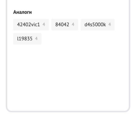
Отправить
Продукты
Материалы
anyQuery
Блог
anyRecs
Документация
anyReviews
по интеграции
anyImages
Сведения
об IT-деятельности
Контакты
any-hello@tbank.ru
support@diginetica.com
+7 (985) 674-48-98
Вакансии
Документы
Реквизиты
Лицензионный договор-оферта
Политика обработки персональных данных