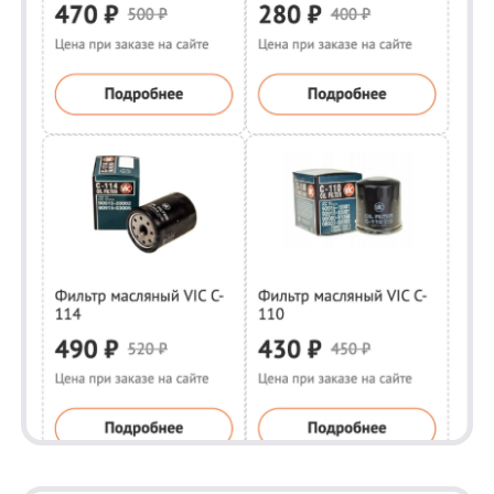
Результаты
✅Сессии с поиском: +8,3%
✅Выручка с поиском: +26,8%
✅Конверсия с поиском: +36%
✅Заказы с поиском: +15,9%
✅Довольные покупатели ZavGAR ❤️
Этот кейс в очередной раз демонстрирует,