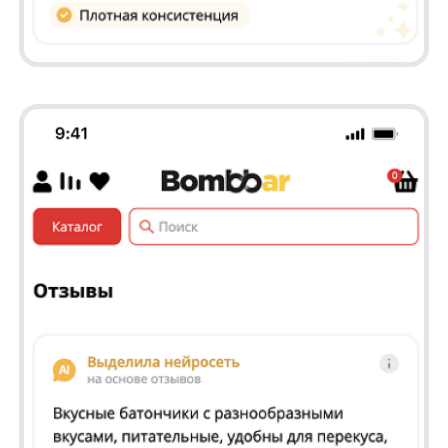
«Сотрудничество с Bombbar стало для нас отличной возможностью
протестировать и улучшить наши алгоритмы суммаризации отзывов,
что принесло ощутимые результаты для обеих сторон.»
Тимур Инкин / Product Manager of anyReviews
Улучшения продукта в ходе
сотрудничества
За время партнерства команда anyReviews
активно работала над