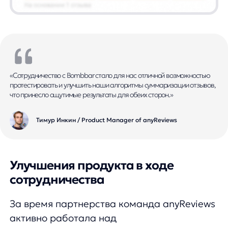
эффективность нашей платформы в реальных условиях рынка
и актуальность тренда на использование современных нейросетевых
технологий»
Артем Круглов / Генеральный директор платформы
any
Результаты: повышение конверсии
и удовлетворенности клиентов
Для оценки эффективности внедрения
anyReviews
был проведен A/A/B/B-тест,
результаты которого показали: прирост
конверсии в просмотр корзины составил
+3,8% и +3,9% на десктопной и мобильной
версиях соответственно. Это
свидетельствует о том, что предоставление
сжатой и релевантной информации
о продуктах помогает покупателям
принимать обоснованные решения,