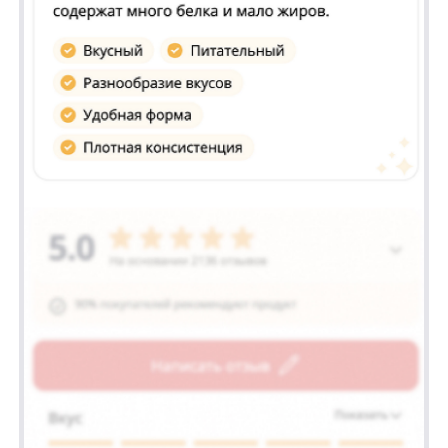
совершенствованием своего продукта:
Обновление дизайна:
Модернизация
элементов интерфейса и улучшение
визуальной составляющей виджетов
сделали их более привлекательными
и удобными для восприятия.
Совершенствование моделей
генерации саммари:
Обновленные
алгоритмы обработки отзывов
позволили создавать более
разнообразные и информативные
резюме, что помогло клиентам
Bombbar быстрее принимать решения
о покупке.
«Мы рады, что наше решение помогло Bombbar повысить конверсию
и улучшить взаимодействие с клиентами. Это подтверждает