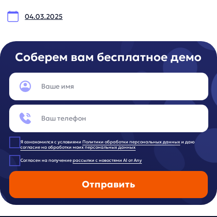
Юридический адрес:
121 205, город Москва, тер Инновационного
Центра Сколково, Большой б-р, д. 42 стр. 1
Фактический адрес:
улица Грузинский Вал, 7. Башня 2
ИНН 7 728 492 537
Основной код по ОКВЭД — 62.01 Разработка компьютерного
программного обеспечения