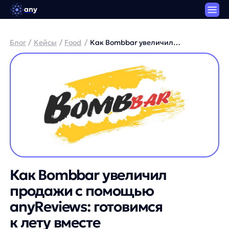
any
Блог
/
Кейсы
/
Food
/
Как Bombbar увеличил
продажи с помощью
anyReviews: готовимся к лету
вместе
Как Bombbar увеличил
продажи с помощью
anyReviews: готовимся
к лету вместе
Станислав Вичиновский / Менеджер AI-проектов any