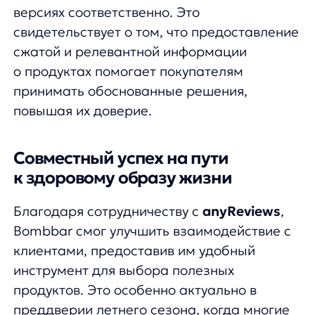
Согласен на получение
рассылки с новостями AI от Any
Отправить
Продукты
Материалы
anyQuery
Блог
anyRecs
Документация
anyReviews
по интеграции
anyImages
Сведения
об IT-деятельности
Контакты
any-hello@tbank.ru
support@diginetica.com
+7 (985) 674-48-98
Вакансии
Документы
Реквизиты
Лицензионный договор-оферта
Политика обработки персональных данных