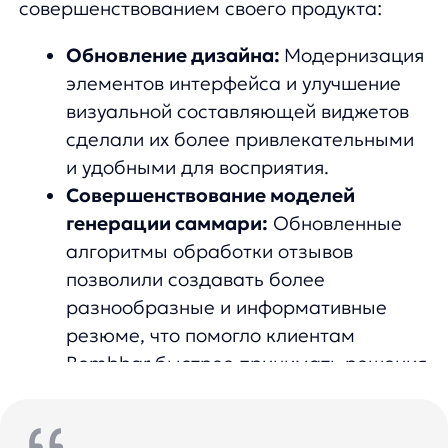
повышая их доверие.
Совместный успех на пути
к здоровому образу жизни
Благодаря сотрудничеству с
anyReviews
,
Bombbar смог улучшить взаимодействие с
клиентами, предоставив им удобный
инструмент для выбора полезных
продуктов. Это особенно актуально в
преддверии летнего сезона, когда многие
стремятся привести себя в форму и ищут
качественные товары для здорового
питания.
Интеграция
anyReviews
не только
повысила доверие покупателей, но и
привела к увеличению продаж, что
подтверждается результатами