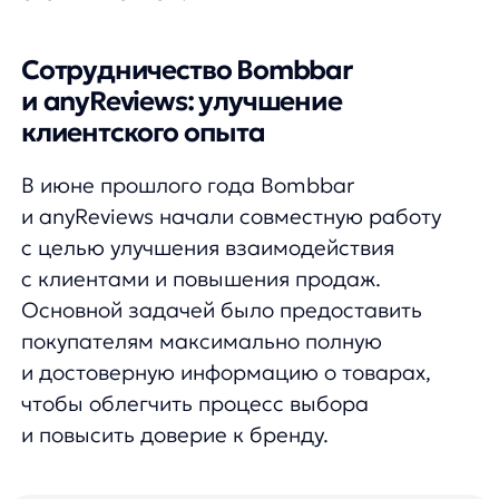
и достоверную информацию о товарах,
чтобы облегчить процесс выбора
и повысить доверие к бренду.
«Интеграция
anyReviews
позволила нам предоставить клиентам
возможность быстрее узнавать мнение других покупателей о наших
продуктах, что значительно упростило процесс выбора и повысило их
удовлетворенность.»
Никита Буко / Руководитель e-com в Bombbar
Решение: суммаризация отзывов
для облегчения выбора
Bombbar использует модуль суммаризации
anyReviews, который позволяет