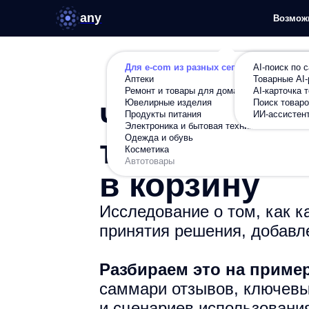
any
Возможности
Ре
Для e-com из разных сегментов
AI-поиск по сайту
Аптеки
Товарные AI-рекомен
Ремонт и товары для дома
AI-карточка товара
Ювелирные изделия
Поиск товаров по фот
Продукты питания
ИИ-ассистент в карто
Что происхо
Электроника и бытовая техника
Одежда и обувь
Косметика
товара пере
Автотовары
в корзину
Исследование о том, как к
принятия решения, добавле
Разбираем это на пример
саммари отзывов, ключевы
и сценариев использовани