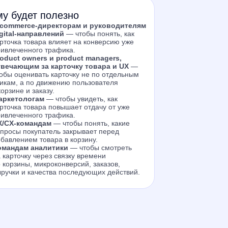
у будет полезно
-commerce-директорам и руководителям
igital-направлений
— чтобы понять, как
рточка товара влияет на конверсию уже
ивлеченного трафика.
oduct owners и product managers,
твечающим за карточку товара и UX
—
обы оценивать карточку не по отдельным
икам, а по движению пользователя
корзине и заказу.
аркетологам
— чтобы увидеть, как
рточка товара повышает отдачу от уже
ивлеченного трафика.
X/CX-командам
— чтобы понять, какие
просы покупатель закрывает перед
бавлением товара в корзину.
омандам аналитики
— чтобы смотреть
 карточку через связку времени
 корзины, микроконверсий, заказов,
ручки и качества последующих действий.