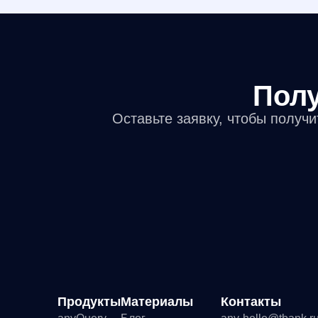
Полу
Оставьте заявку, чтобы получи
Продукты
Материалы
Контакты
Д
anyQuery
Блог
any-hello@tbank.ru
Ре
anyRecs
Документация
support@diginetica.com
Ли
anyReviews
по интеграции
+7 (985) 674-48-98
По
anyImages
Сведения
Вакансии
Со
об IT-деятельности
Ре
Де
Со
Ру
Фу
ПО