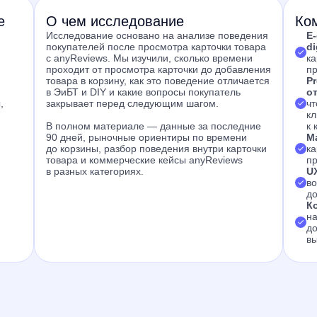
е
О чем исследование
Ком
Исследование основано на анализе поведения
E
покупателей после просмотра карточки товара
d
с anyReviews. Мы изучили, сколько времени
ка
проходит от просмотра карточки до добавления
пр
товара в корзину, как это поведение отличается
Pr
в ЭиБТ и DIY и какие вопросы покупатель
о
,
закрывает перед следующим шагом.
чт
кл
В полном материале — данные за последние
к 
90 дней, рыночные ориентиры по времени
М
до корзины, разбор поведения внутри карточки
ка
товара и коммерческие кейсы anyReviews
пр
в разных категориях.
U
во
до
К
на
до
вы