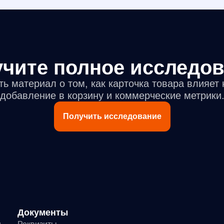
чите полное исследо
ть материал о том, как карточка товара влияет
добавление в корзину и коммерческие метрики
Получить исследование
окументы
квизиты
цензионный договор-оферта
литика обработки персональных данных
гласие на обработку персональных данных
комендательные алгоритмы
ятельность в области ИТ
гласие на получение рекламных и информационных рассылок
ководство пользователя
нкциональные характеристики программного обеспечения
 распространяется в виде интернет-сервиса, специальные действия по установке