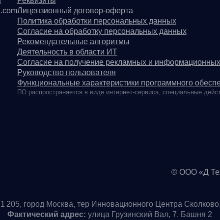
© ООО «Д Технолоджи», 20
город Москва, тер Инновационного Центра Сколково, Большой б-р, д
ический адрес:
улица Грузинский Вал, 7. Башня 2
ИНН 7 728 492 537
ЭД — 62.01 Разработка компьютерного программного обеспечени