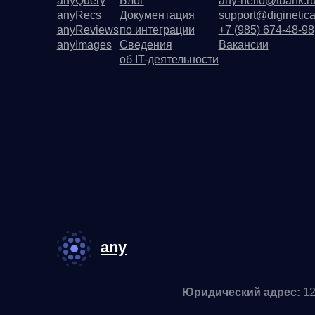
any
Юридический адрес:
121 205, 
Факт
Основной код по ОКВ