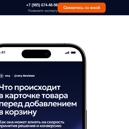
 (985) 674-48-98
Свяжитесь со мной
озвоните эксперту