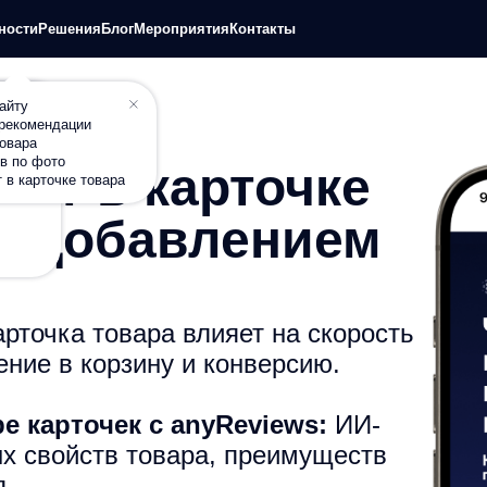
+7
шения
Блог
Мероприятия
Контакты
П
дации
о
чке товара
дит в карточке
д добавлением
арточка товара влияет на скорость
ние в корзину и конверсию.
е карточек с anyReviews:
ИИ-
х свойств товара, преимуществ
я.