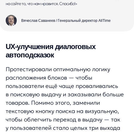
у пользователей стало целых три выхода
из автоподсказок в полную выдачу.
Расстановка блоков автоподсказок
в порядке уменьшения CTR — также одна
из новых фичей, которую внедрили
на проект. Выше встали те блоки
автоподсказок, которые показывают
наибольшую эффективность.
Эти правки принесли AllTime +15,8%
к заказам с использованием
автоподсказок и почти в 1,5 раза подняли
выручку (+43%)