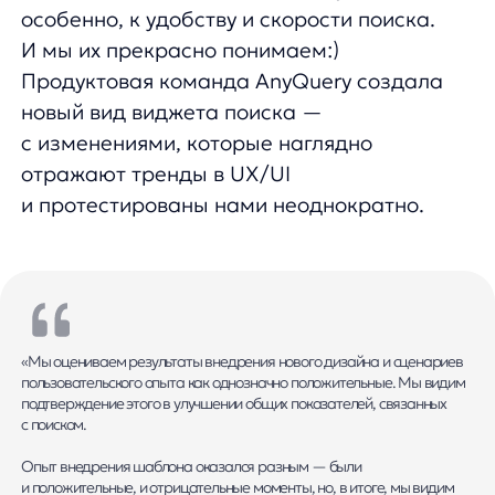
«Мы оцениваем результаты внедрения нового дизайна и сценариев
пользовательского опыта как однозначно положительные. Мы видим
подтверждение этого в улучшении общих показателей, связанных
с поиском.
Опыт внедрения шаблона оказался разным — были
и положительные, и отрицательные моменты, но, в итоге, мы видим
на сайте то, что нам нравится. Спасибо!»
Вячеслав Саванеев / Генеральный директор AllTime
UX-улучшения диалоговых
автоподсказок
Протестировали оптимальную логику
расположения блоков — чтобы
пользователи ещё чаще проваливались
в поисковую выдачу и заказывали больше
товаров. Помимо этого, заменили
текстовую кнопку поиска на визуальную,
чтобы облегчить переход в выдачу — так