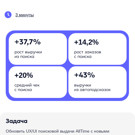
+37,7%
+14,2%
рост выручки
рост заказов
из поиска
с поиска
+43%
+20%
средний чек
выручки
с поиска
из автоподсказок
Задача
Обновить UX/UI поисковой выдачи AllTime с новыми
гипотезами от продуктовой команды anyQuery
Насколько вырастут бизнес-показатели
вашего интернет-магазина? Запишитесь
на короткую демо-встречу и мы покажем