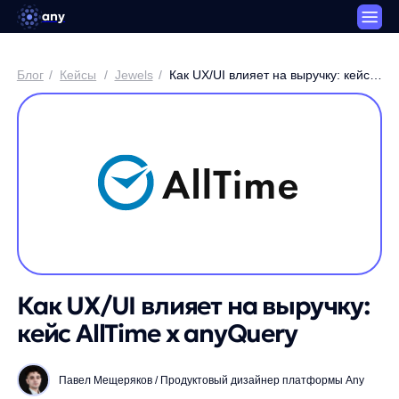
any
Блог
/
Кейсы
/
Jewels
/
Как UX/UI влияет на выручку: кейс
AllTime x anyQuery
Как UX/UI влияет на выручку:
кейс AllTime x anyQuery
Павел Мещеряков / Продуктовый дизайнер платформы Any
3 минуты