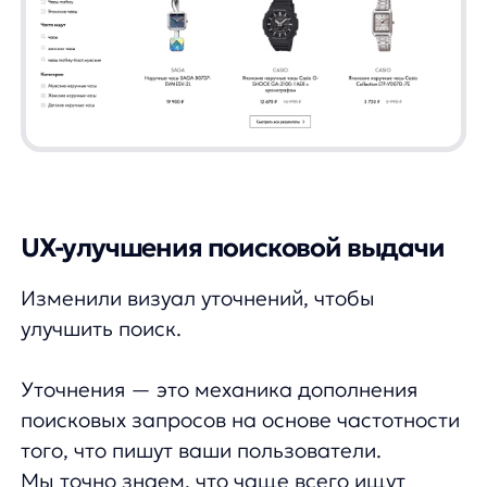
эти часы. Мы добавляем уточнения
«michael kors», «casio», а затем «женские»,
«мужские», «для детей».
Чтобы с уточнениями было еще удобней
работать, мы изменили их внешний вид
и сделали раздел категорий более
заметным — добавили эффект при
наведении и визуально подчеркнули
вложенность.
UX-улучшения аналоговой выдачи
Мы добавили страницу аналоговой выдачи,
чтобы снизить отказы от поисковых сессий
с рекомендациями похожих товаров,
в случаях, когда не можем предложить
конкретный товар, который он ищет.