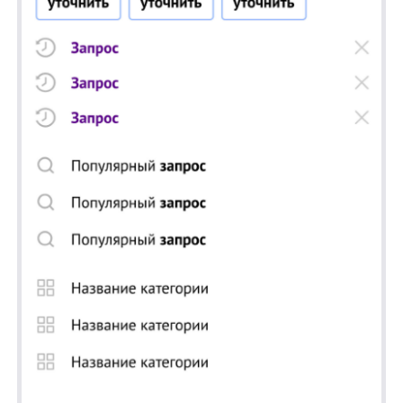
Я ознакомился с условиями
Политики обработки персональных данных
и даю
согласие
на обработки моих персональных данных
Согласен на получение
рассылки с новостями AI от Any
Отправить
Продукты
Материалы
anyQuery
Блог
anyRecs
Документация
anyReviews
по интеграции
anyImages
Сведения
об IT-деятельности
Контакты
any-hello@tbank.ru
support@diginetica.com
+7 (985) 674-48-98
Вакансии
Документы
Реквизиты