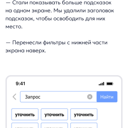
Результаты:
✅ Выручка из автоподсказок: +43%
✅ Сессии с поиском: +13,12%
✅ Заказы с поиском: +14,16%
✅ Выручка с поиском: +37,7%
05.08.2024
✅ Любовь и благодарность команде
AllTime за доверие ❤️
Соберем вам бесплатное демо