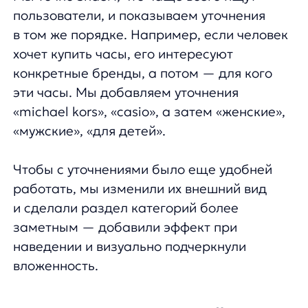
Предположим, человек ищет наручные
часы Casio G-SHOCK GBD-200−1ER
с хронографом, но их нет в наличии
и неизвестно, когда будут. Аналоговая
выдача поможет нам не показывать
человеку пустую страницу выдачи.
Поисковый движок anyQuery подберет
максимально похожие варианты из товара
в наличии. Например, другие часы
с хронографом, другие часы Casio, похожие
по цвету, цене и другим параметрам.
UX-улучшения фасетных фильтров
Переработали окно фильтров для
улучшения взаимодействия.