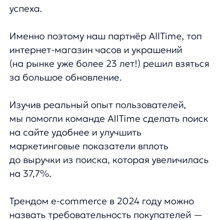
мы помогли команде AllTime сделать поиск
на сайте удобнее и улучшить
маркетинговые показатели вплоть
до выручки из поиска, которая увеличилась
на 37,7%.
Трендом e-commerce в 2024 году можно
назвать требовательность покупателей —
особенно, к удобству и скорости поиска.
И мы их прекрасно понимаем:)
Продуктовая команда AnyQuery создала
новый вид виджета поиска —
с изменениями, которые наглядно
отражают тренды в UX/UI
и протестированы нами неоднократно.