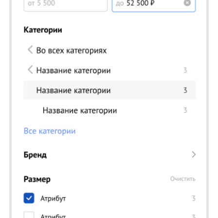
новую мобильную версию поиска.
Для AllTime:
— Подняли уточнения на самый верх,
потому что это самый кликабельный
элемент поиска. В мобильной версии почти
50% пользователей с поиском на них
нажимают, и мы сделали так, чтобы
нажимали еще больше — такая
перестановка дает до 5% к CTR блока.
— Выделили историю поиска отдельным
фиолетовым цветом, чтобы привлечь к ней
больше внимания.
— Стали показывать больше подсказок
на одном экране. Мы удалили заголовок
подсказок, чтобы освободить для них