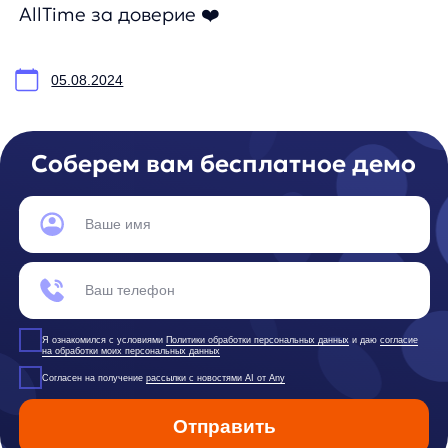
© ООО «Д Технолоджи», 2014-2026
Юридический адрес:
121 205, город Москва, тер Инновационного
Центра Сколково, Большой б-р, д. 42 стр. 1
Фактический адрес:
улица Грузинский Вал, 7. Башня 2
ИНН 7 728 492 537
Основной код по ОКВЭД — 62.01 Разработка компьютерного
программного обеспечения