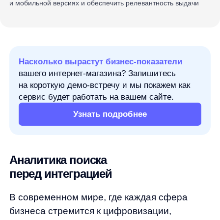
на короткую демо-встречу и мы покажем как
сервис будет работать на вашем сайте.
Узнать подробнее
Аналитика поиска
перед интеграцией
В современном мире, где каждая сфера
бизнеса стремится к цифровизации,
аптечные сети сталкиваются с уникальными
вызовами. Один из таких вызовов —
сложность названий лекарственных
препаратов, которые часто трудно
запомнить или правильно ввести
в поисковую строку. Решение этой проблемы
стало ключевым для аптечной сети Dialog,
стремящейся улучшить пользовательский
опыт и увеличить конверсию через