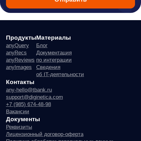
© ООО «Д Технолоджи», 2014-2026
Юридический адрес:
121 205, город Москва, тер Инновационного
Центра Сколково, Большой б-р, д. 42 стр. 1
Фактический адрес:
улица Грузинский Вал, 7. Башня 2
ИНН 7 728 492 537
Основной код по ОКВЭД — 62.01 Разработка компьютерного
программного обеспечения