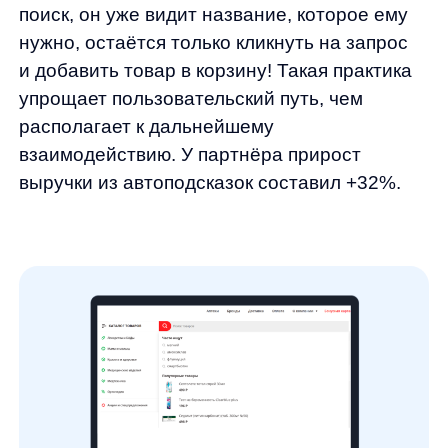
релевантная стратегия ранжирования
товарной выдачи на основе запросов
и названий товаров каталога.
Добавление новых списков синонимов
и транслитераций. Такое действие
проводится в несколько этапов, каждый
раз сортируя и генерирую новые
списки.
Включение актуальных атрибутов
из каталога, а также необходимых
артикулов для поиска.
Обучение умной модели ранжирования
на пользовательских данных сайта для
улучшения качества выдачи
Результаты в цифрах
Снижение нулевых выдач
по поисковым запросам на 99%.