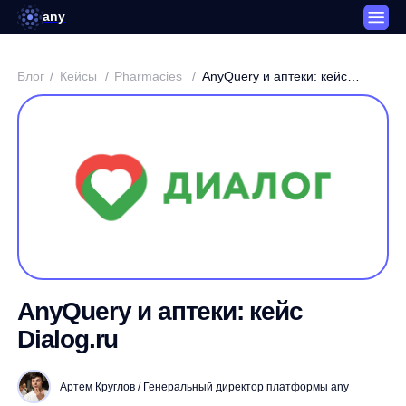
any
Блог
/
Кейсы
/
Pharmacies
/
AnyQuery и аптеки: кейс
Dialog.ru
AnyQuery и аптеки: кейс
Dialog.ru
Артем Круглов / Генеральный директор платформы any
3 минуты