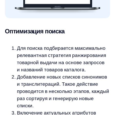
Увеличение количества заказов
из поиска на 62%.
Рост конверсии в заказ из поиска
на 54%.
Прирост выручки после исправления
запросов на 80%.
Увеличение поисковых сессий на 87%.
Здоровые и счастливые покупатели
07.03.2024
сайта Dialog.ru ❤️
Соберем вам бесплатное демо