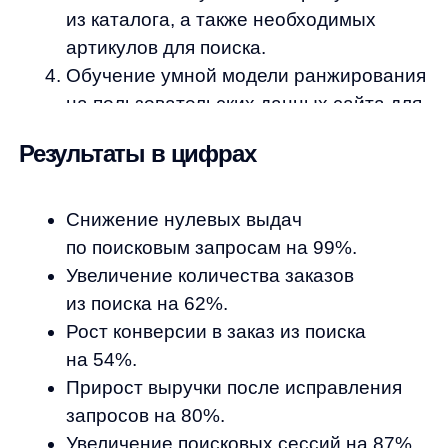
Я ознакомился с условиями
Политики обработки персональных данных
и даю
согласие
на обработки моих персональных данных
Согласен на получение
рассылки с новостями AI от Any
Отправить
Продукты
Материалы
anyQuery
Блог
anyRecs
Документация
anyReviews
по интеграции
anyImages
Сведения
об IT-деятельности
Контакты
any-hello@tbank.ru
support@diginetica.com
+7 (985) 674-48-98
Вакансии
Документы
Реквизиты
Лицензионный договор-оферта