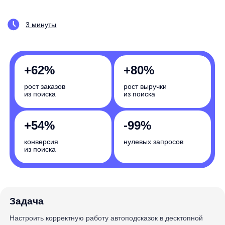
+62%
+80%
рост заказов
рост выручки
из поиска
из поиска
+54%
-99%
конверсия
нулевых запросов
из поиска
Задача
Настроить корректную работу автоподсказок в десктопной
и мобильной версиях и обеспечить релевантность выдачи
Насколько вырастут бизнес-показатели
вашего интернет-магазина? Запишитесь