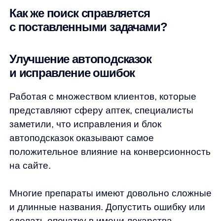
и длинные названия. Допустить ошибку или
сделать опечатку в имени лекарства,
которое пользователь слышал один раз
от врача — задача довольно сложная.
Статистическая модель, которая обучается
на данных клиента и данных партнеров
того же сегмента, находит наиболее
соответствующее введённому запросу
исправление, тем самым предлагая
в выдаче релевантные товары. После
внедрения поиска AnyQuery поисковых
сессий стало на 87% больше, а выручка
после исправлений дала плюс
к предыдущему показателю на 80%!