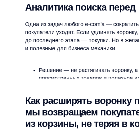
до последнего этапа — покупки. Но в желании со
и полезные для бизнеса механики.
Решение — не растягивать воронку, а сдела
просмотренных товаров и полезное время кл
Как расширять воронку прод
мы возвращаем покупателя 
из корзины, не теряя в конв
Вместе с нашим партнером
amwine.ru
мы интегр
магазин. Все прекрасно работают и приносят при
в корзине «С этим товаром смотрят».