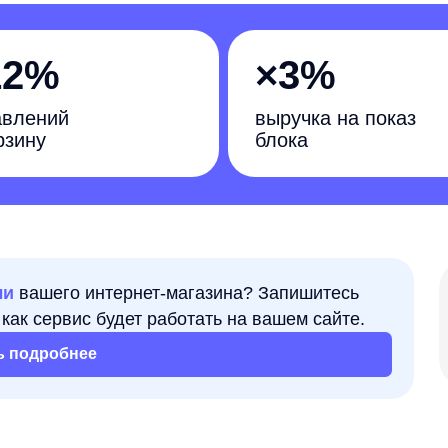
%
×3%
ий
выручка на показ
блока
го интернет-магазина? Запишитесь
Задача
рвис будет работать на вашем сайте.
Сократит
обнее
еграцией
овательский путь, ведь на каждом этапе
 меньше и меньше людей дойдут