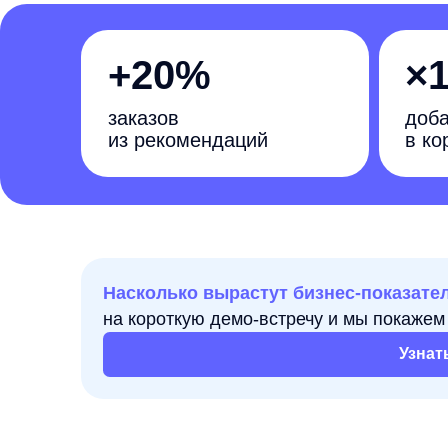
+20%
×12
заказов
добавлен
из рекомендаций
в корзину
Насколько вырастут бизнес-показатели
ваше
на короткую демо-встречу и мы покажем как се
Узнать подр
Аналитика поиска перед инт
Одна из задач любого e-com'a — сократить польз
покупатели уходят. Если удлинять воронку, всё