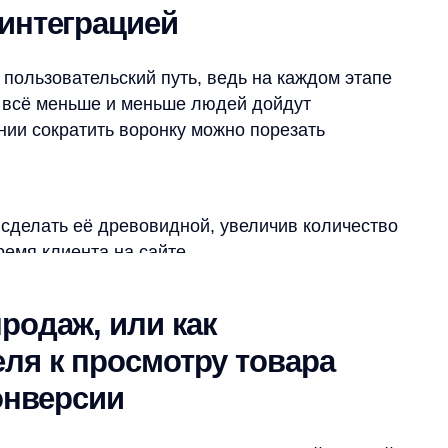
кратить воронку можно порезать
ть её древовидной, увеличив количество
иента на сайте.
аж, или как
к просмотру товара
ерсии
ировали 6 блоков рекомендаций в онлайн-
быль, но обратим внимание на блок