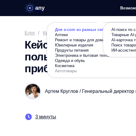
any
Возможности
Ре
Для e-com из разных сегментов
AI-поиск по сайту
Блог
/
Кейсы
/
Alcohol
/
Кейс AnyQuery и Amwine: к
Аптеки
Товарные AI-рекомен
и увеличить прибыль
Ремонт и товары для дома
AI-карточка товара
Кейс AnyQuery и Amwine
Ювелирные изделия
Поиск товаров по фот
Продукты питания
ИИ-ассистент в карто
пользовательский путь 
Электроника и бытовая техника
Одежда и обувь
прибыль
Косметика
Автотовары
Артем Круглов / Генеральный директор платф
3 минуты