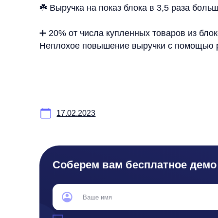
Я ознакомился с условиями
Политики обработки персональных данных
и даю
согласи
Согласен на получение
рассылки с новостями AI от Any
Отправи
Продукты
Материалы
Контакты
Д
anyQuery
Блог
any-hello@tbank.ru
Ре
anyRecs
Документация
support@diginetica.com
Ли
anyReviews
по интеграции
+7 (985) 674-48-98
По
anyImages
Сведения
Вакансии
Со
об IT-деятельности
Ре
Де