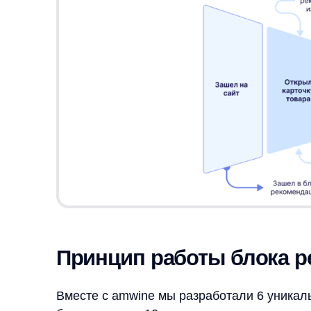
Принцип работы блока реко
Вместе с amwine мы разработали 6 уникальных с
блока, помимо 10 для остальных, которые помо
Разберем алгоритм работы на примере блока в ко
Для каждого из товаров в корзине алгоритм
смотрят и покупают вместе. Учитывается б
и стоимость, чтобы рекомендуемые товары 
товаров в корзине.
Товары показываются пользователю, ему оч
их в корзину на самом позднем этапе, когда
Как изменились цифры