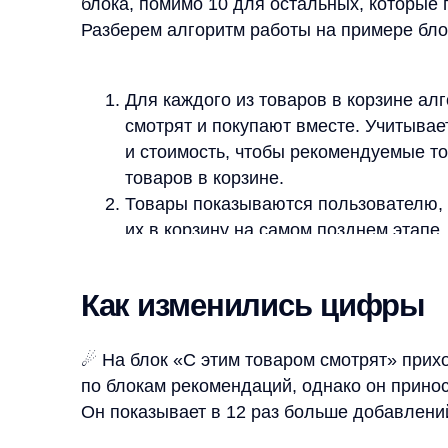
☄ На блок «С этим товаром смотрят» приходится 
по блокам рекомендаций, однако он приносит 34,
Он показывает в 12 раз больше добавлений в корз
☘️ Выручка на показ блока в 3,5 раза больше, чем
➕ 20% от числа купленных товаров из блоков рек
Неплохое повышение выручки с помощью размещ
17.02.2023
Соберем вам бесплатное демо