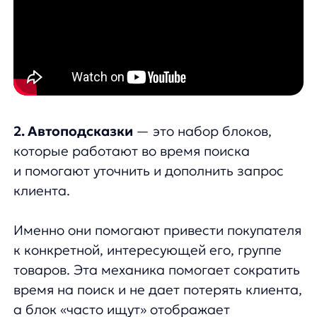
он и не задумывался, когда пришел на ваш
сайт.
⚡78% заказов из поиска оформлены
с использованием блоков автоподсказок
Наибольшую результативность
показывают блоки:
Часто ищут
— 99% заказов оформлено
с использованием подсказок в блоке
«Часто ищут» из заказов с использованием
поиска.
Тапы на mobile
— 66% заказов оформлено
с использования блока уточнений/тапов.