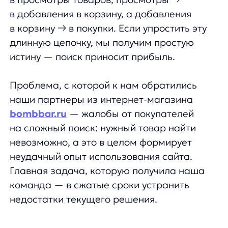
на сложный поиск: нужный товар найти
невозможно, а это в целом формирует
неудачный опыт использования сайта.
Главная задача, которую получила наша
команда — в сжатые сроки устранить
недостатки текущего решения.
Интеграция для мобильной и desktop-
версии сайта, с полной переделкой UX
для мобильных устройств заняла 3 дня
с нашей стороны и 2 часа со стороны
нашего партнера.
Какие механики и решения
мы применили
1.Поиск, основанный на ML-алгоритмах
Что такое ML? Machine learning — набор
методов искусственного интеллекта,