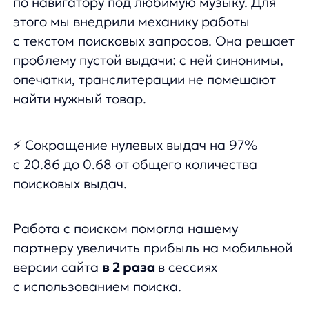
«Мы оцениваем результаты внедрения нового дизайна и сценариев
пользовательского опыта как однозначно положительные. Мы видим
подтверждение этого в улучшении общих показателей, связанных
с поиском.
Опыт внедрения шаблона оказался разным — были
и положительные, и отрицательные моменты, но, в итоге, мы видим
на сайте то, что нам нравится. Спасибо!»
bombbar
31.03.2023
Соберем вам бесплатное демо