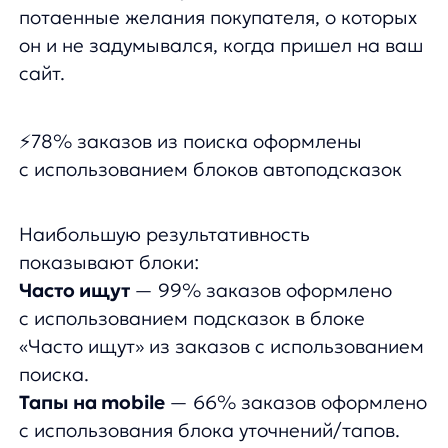
3. Очень важно понимать вашего клиента
и направлять его, чтобы движение по сайту
было легким и принятым, как поездка
по навигатору под любимую музыку. Для
этого мы внедрили механику работы
с текстом поисковых запросов. Она решает
проблему пустой выдачи: с ней синонимы,
опечатки, транслитерации не помешают
найти нужный товар.