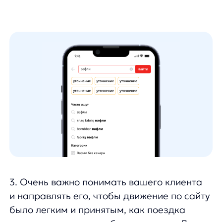
⚡ Сокращение нулевых выдач на 97%
c 20.86 до 0.68 от общего количества
поисковых выдач.
Работа с поиском помогла нашему
партнеру увеличить прибыль на мобильной
версии сайта
в 2 раза
в сессиях
с использованием поиска.