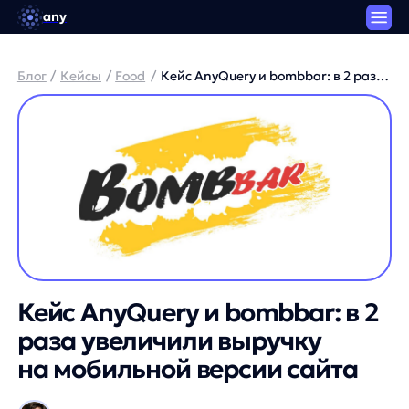
any
Блог
/
Кейсы
/
Food
/
Кейс AnyQuery и bombbar: в 2 раза
увеличили выручку на мобильной
версии сайта
Кейс AnyQuery и bombbar: в 2
раза увеличили выручку
на мобильной версии сайта
Артем Круглов / Генеральный директор платформы
any
3 минуты