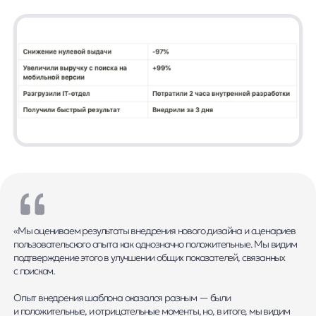
Я ознакомился с условиями
Политики обработки персональных данных
и даю
согласие на обработки моих персональных данных
Согласен на получение
рассылки с новостями AI от Any
Отправить
Продукты
Материалы
anyQuery
Блог
anyRecs
Документация
anyReviews
по интеграции
anyImages
Сведения
об IT-деятельности
Контакты
any-hello@tbank.ru
support@diginetica.com
+7 (985) 674-48-98
Вакансии
Документы