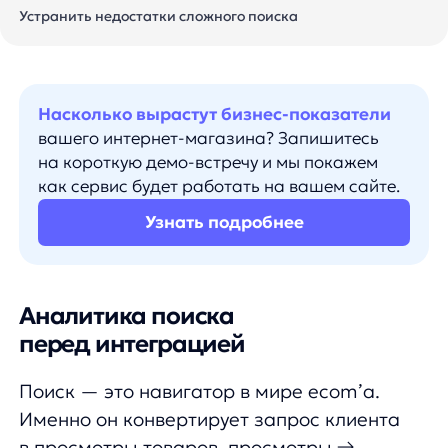
на короткую демо-встречу и мы покажем
как сервис будет работать на вашем сайте.
Узнать подробнее
Аналитика поиска
перед интеграцией
Поиск — это навигатор в мире ecom’a.
Именно он конвертирует запрос клиента
в просмотры товаров, просмотры →
в добавления в корзину, а добавления
в корзину → в покупки. Если упростить эту
длинную цепочку, мы получим простую
истину — поиск приносит прибыль.
Проблема, с которой к нам обратились
наши партнеры из интернет-магазина
bombbar.ru
— жалобы от покупателей