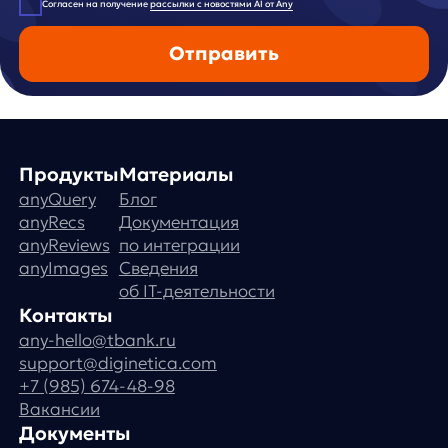
any
© ООО «Д Технолоджи», 2014-2026
Юридический адрес:
121 205, город Москва, тер Инновационного
Центра Сколково, Большой б-р, д. 42 стр. 1
Фактический адрес:
улица Грузинский Вал, 7. Башня 2
ИНН 7 728 492 537
Основной код по ОКВЭД — 62.01 Разработка компьютерного
программного обеспечения