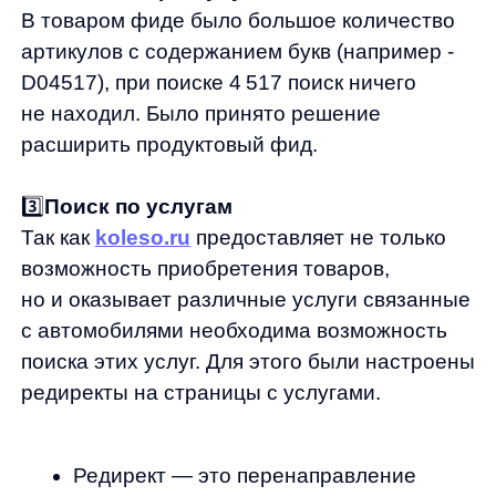
4️⃣
Гео запросы
Получить результат по поиску города было
нельзя. Мы сматчили со ссылками
на региональные страницы «Наши центры».
Теперь можно получить результат (редирект
на нужную страницу) по названию города.
5️⃣Обогащение базы, работа с нулевыми
запросами
За время работы разобрали более 20 тысяч
нулевых запросов. Для многих были
добавлены синонимы, настроен метчинг.
Была проведена огромная длительная
совместная работа, без которой такой
результат был бы невозможен.
Про механику: блок быстрых