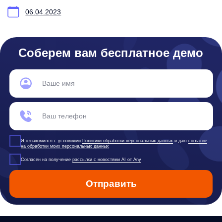
any
© ООО «Д Технолоджи», 2014-2026
Юридический адрес:
121 205, город Москва, тер Инновационного
Центра Сколково, Большой б-р, д. 42 стр. 1
Фактический адрес:
улица Грузинский Вал, 7. Башня 2
ИНН 7 728 492 537
Основной код по ОКВЭД — 62.01 Разработка компьютерного
программного обеспечения