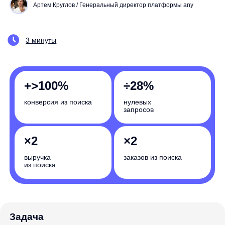
+>100%
÷28%
конверсия из поиска
нулевых
запросов
×2
×2
выручка
заказов из поиска
из поиска
Задача
Сократить % нулевого поиска и повысить релевантность
выдачи
Насколько вырастут бизнес-показатели
вашего интернет-магазина? Запишитесь