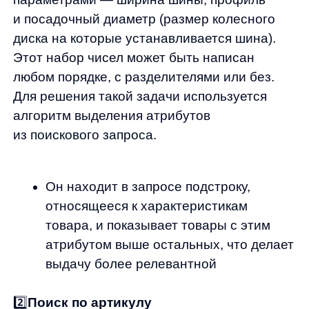
2️⃣
Поиск по артикулу
В товаром фиде было большое количество
артикулов с содержанием букв (например -
D04517), при поиске 4 517 поиск ничего
не находил. Было принято решение
расширить продуктовый фид.
3️⃣
Поиск по услугам
Так как
koleso.ru
предоставляет не только
возможность приобретения товаров,
но и оказывает различные услуги связанные
с автомобилями необходима возможность
поиска этих услуг. Для этого были настроены
редиректы на страницы с услугами.
Редирект — это перенаправление
пользователя с одного URL на другой.