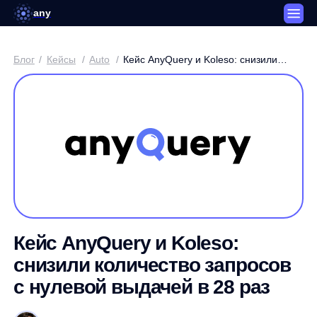
any
Блог
/
Кейсы
/
Auto
/
Кейс AnyQuery и Koleso: снизили
количество запросов с нулевой
выдачей в 28 раз
Кейс AnyQuery и Koleso:
снизили количество запросов
с нулевой выдачей в 28 раз
Артем Круглов / Генеральный директор платформы any
3 минуты