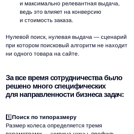
1️⃣
Поиск по типоразмеру
Размер колеса определяется тремя
параметрами — ширина шины, профиль
и посадочный диаметр (размер колесного
диска на которые устанавливается шина).
Этот набор чисел может быть написан
любом порядке, с разделителями или без.
Для решения такой задачи используется
алгоритм выделения атрибутов
из поискового запроса.
Он находит в запросе подстроку,
относящееся к характеристикам
товара, и показывает товары с этим
атрибутом выше остальных, что делает
выдачу более релевантной