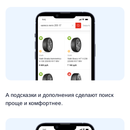
с 62% до 2%, а в цифрах — с 22 500 до 800
запросов в месяц
✅Подняли конверсию из поиска в заказ
больше чем на 100%
✅Увеличили кол-во заказов с поиском более
чем 2 раза
✅Подняли процент выручки из поиска в 2
раза
Это явно показывает, как важен релевантный
и хорошо работающий поиск на сайте,
особенно для интернет-магазинов
с большим ассортиментом и большим
количеством параметров. Задача любого
интернет-магазина — продавать, и поиск —
серьезный инструмент продаж, такой же
важный как дизайн и удобство
06.04.2023
использования.