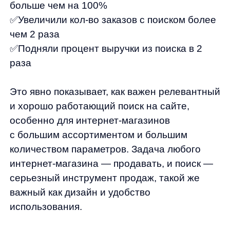
anyQuery
Блог
anyRecs
Документация
anyReviews
по интеграции
anyImages
Сведения
об IT-деятельности
Контакты
any-hello@tbank.ru
support@diginetica.com
+7 (985) 674-48-98
Вакансии
Документы
Реквизиты
Лицензионный договор-оферта
Политика обработки персональных данных
Согласие на обработку персональных данных
Рекомендательные алгоритмы
Деятельность в области ИТ
Согласие на получение рекламных и информационных рассыло
Руководство пользователя
Функциональные характеристики программного обеспечения
ПО распространяется в виде интернет-сервиса, специальные действия по у