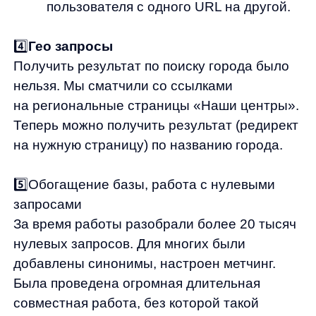
подсказок
Во время поиска мы показываем
релевантные товары на основе введенных
букв. Алгоритм реагирует на каждый
дополнительно введенный символ и меняет
блок. Товары в этом блоке ранжируются
по релевантности с учетом поведенческих
данных. При клике на этот элемент
происходит переход на карточку товара
с учетом предвыбранного запроса.
Такая механика помогает показывать
наиболее интересные для пользователя
товары, что снижает отток клиентов
и ускоряет процесс поиска