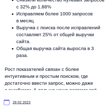
Продукты
Материалы
anyQuery
Блог
anyRecs
Документация
anyReviews
по интеграции
anyImages
Сведения
об IT-деятельности
Контакты
any-hello@tbank.ru
support@diginetica.com
+7 (985) 674-48-98
Вакансии
Документы
Реквизиты
Лицензионный договор-оферта
Политика обработки персональных данных
Согласие на обработку персональных данных
Рекомендательные алгоритмы
Деятельность в области ИТ
Согласие на получение рекламных и информационных рассыло
Руководство пользователя