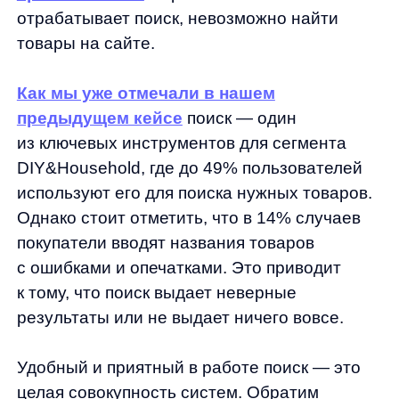
Однако стоит отметить, что в 14% случаев
покупатели вводят названия товаров
с ошибками и опечатками. Это приводит
к тому, что поиск выдает неверные
результаты или не выдает ничего вовсе.
Удобный и приятный в работе поиск — это
целая совокупность систем. Обратим
внимание на одну из них — систему
исправлений. За простым словом
«исправление» скрывается сложный и очень
умный алгоритм, который проверяет
поисковый запрос на корректность
и выявляет ошибки в написании. Вот как
он работает:
1️⃣Замена символов, похожих в разных
раскладках.
Если одна из букв будет
написана в другой раскладке, визуально она