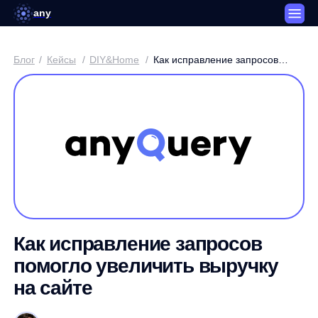
any
Блог
/
Кейсы
/
DIY&Home
/
Как исправление запросов
помогло увеличить выручку
на сайте
Как исправление запросов
помогло увеличить выручку
на сайте
Артем Круглов / Генеральный директор платформы any
3 минуты