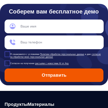
Функциональные характеристики программного обеспечения
ПО распространяется в виде интернет-сервиса, специальные действия по у
any
© ООО «Д Технолоджи», 2014-2026
Юридический адрес:
121 205, город Москва, тер Инновационного
Центра Сколково, Большой б-р, д. 42 стр. 1
Фактический адрес:
улица Грузинский Вал, 7. Башня 2
ИНН 7 728 492 537
Основной код по ОКВЭД — 62.01 Разработка компьютерного