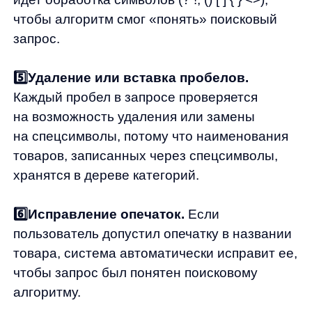
Во время интеграции мы настроили наши
продукты под особенности DIY-сегмента,
отрисовали дизайн и внедрили поиск,
исправления и автоподсказки.
Как это отразилось на показателях?
Снизили количество нулевых запросов
с 32% до 1.88%
Исправляем более 1000 запросов
в месяц
Выручка с поиска после исправлений
составляет 25% от общей выручки
сайта.
Общая выручка сайта выросла в 3
раза.