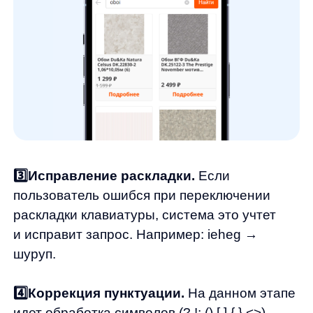
Каждый пробел в запросе проверяется
на возможность удаления или замены
на спецсимволы, потому что наименования
товаров, записанных через спецсимволы,
хранятся в дереве категорий.
6️⃣Исправление опечаток.
Если
пользователь допустил опечатку в названии
товара, система автоматически исправит ее,
чтобы запрос был понятен поисковому
алгоритму.
Все эти шаги вместе позволяют системе
исправлений достичь высокой точности
и улучшить качество работы самого поиска.
Интеграция