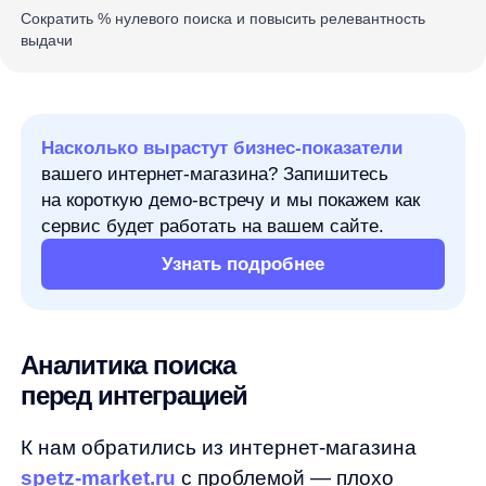
на короткую демо-встречу и мы покажем как
сервис будет работать на вашем сайте.
Узнать подробнее
Аналитика поиска
перед интеграцией
К нам обратились из интернет-магазина
spetz-market.ru
с проблемой — плохо
отрабатывает поиск, невозможно найти
товары на сайте.
Как мы уже отмечали в нашем
предыдущем кейсе
поиск — один
из ключевых инструментов для сегмента
DIY&Household, где до 49% пользователей
используют его для поиска нужных товаров.