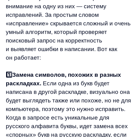
будет выглядеть также или похоже, но не для
компьютера, поэтому это нужно исправить.
Когда в запросе есть уникальные для
русского алфавита буквы, идет замена всех
«спорных» букв на русскую раскладку, если
ситуация обратная, то на английскую.
2️⃣Исправление транслитераций.
Если
пользователь вводит название товара
на одном языке, а сайт работает на другом,
система автоматически исправит это, чтобы
запрос был понятен поисковому алгоритму.
Например: samorez → саморез.
Про механику: блок быстрых
подсказок