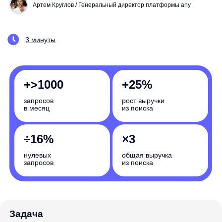
+>1000
+25%
запросов
рост выручки
в месяц
из поиска
÷16%
×3
нулевых
общая выручка
запросов
из поиска
Задача
Сократить % нулевого поиска и повысить релевантность
выдачи
Насколько вырастут бизнес-показатели
вашего интернет-магазина? Запишитесь