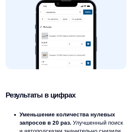
Рост количества заказов из поиска
на 16.6%.
Улучшение поискового опыта
и релевантности результатов привели
к росту числа заказов, выполненных
через поиск, повышая тем самым
выручку магазина.
Увеличение количества сессий
из поиска в 2 раза.
В первую очередь
это связано с появлением посадочных
страниц для рекламного трафика
и настройкой рекламы на страницы
выдачи.
Доля заказов с использованием
автоподсказок — 52%.
Функция
автоподсказок стала удобней
и эффективней для пользователей, что
привело к росту количества заказов.
Популярные блоки автоподсказок:
на десктопе популярны блоки «Часто