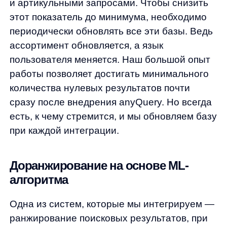
Одна из систем, которые мы интегрируем —
ранжирование поисковых результатов, при
котором используются две независимые
модели машинного обучения. Одна модель
обучена на общих данных всех клиентов,
а вторая специально адаптирована под
конкретный магазин. Обе модели
используют данные из фидов товаров
и пользовательских данных, таких как
просмотры, покупки и запросы.
Это позволяет создать сложную систему
ранжирования, основанную на нелинейных
алгоритмах, которая гибко адаптируется под
структуру каталога и поведение
пользователей.