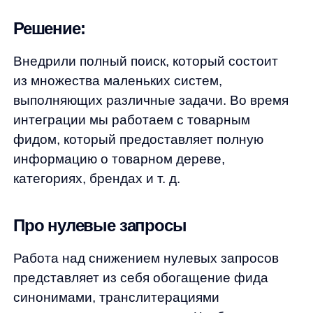
Про нулевые запросы
Работа над снижением нулевых запросов
представляет из себя обогащение фида
синонимами, транслитерациями
и артикульными запросами. Чтобы снизить
этот показатель до минимума, необходимо
периодически обновлять все эти базы. Ведь
ассортимент обновляется, а язык
пользователя меняется. Наш большой опыт
работы позволяет достигать минимального
количества нулевых результатов почти
сразу после внедрения anyQuery. Но всегда
есть, к чему стремится, и мы обновляем базу
при каждой интеграции.
Доранжирование на основе ML-
алгоритма