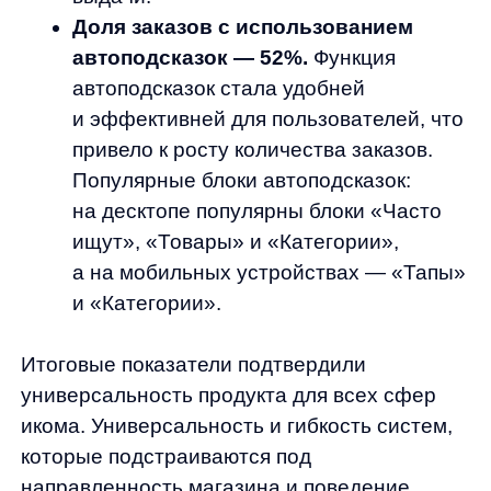
Я ознакомился с условиями
Политики обработки персональных данных
и даю
согласие
на обработки моих персональных данных
Согласен на получение
рассылки с новостями AI от Any
Отправить
Продукты
Материалы
anyQuery
Блог
anyRecs
Документация
anyReviews
по интеграции
anyImages
Сведения
об IT-деятельности
Контакты
any-hello@tbank.ru
support@diginetica.com
+7 (985) 674-48-98
Вакансии