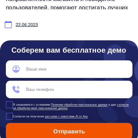
Документы
Реквизиты
Лицензионный договор-оферта
Политика обработки персональных данных
Согласие на обработку персональных данных
Рекомендательные алгоритмы
Деятельность в области ИТ
Согласие на получение рекламных и информационных рассыло
Руководство пользователя
Функциональные характеристики программного обеспечения
ПО распространяется в виде интернет-сервиса, специальные действия по у