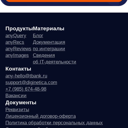
any
© ООО «Д Технолоджи», 2014-2026
Юридический адрес:
121 205, город Москва, тер Инновационного
Центра Сколково, Большой б-р, д. 42 стр. 1
Фактический адрес:
улица Грузинский Вал, 7. Башня 2
ИНН 7 728 492 537
Основной код по ОКВЭД — 62.01 Разработка компьютерного
программного обеспечения