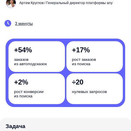
+54%
+17%
заказов
рост заказов
из автоподсказок
из поиска
+2%
÷20
рост конверсии
нулевых запросов
из поиска
Задача
Внедрение полного поиска
Насколько вырастут бизнес-показатели
вашего интернет-магазина? Запишитесь