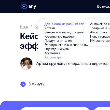
any
Возможности
Ре
Для e-com из разных сегментов
AI-поиск по сайту
Блог
/
Кейсы
/
All
/
Кейс Shopping Live: многократ
Аптеки
Товарные AI-рекомен
Ремонт и товары для дома
AI-карточка товара
Кейс Shopping Live: мн
Ювелирные изделия
Поиск товаров по фот
Продукты питания
ИИ-ассистент в карто
эффективность поиска
Электроника и бытовая техника
Одежда и обувь
Косметика
Автотовары
Артем Круглов / Генеральный директор платф
3 минуты
+577%
+60