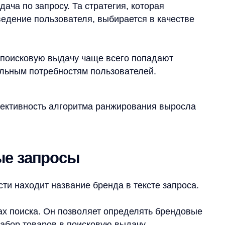
ска. Он позволяет определять брендовые
оваров в поисковую выдачу.
. Только в случае с ними нет
тикульный запрос представляет из себя
ся по базе внутри продуктового фида.