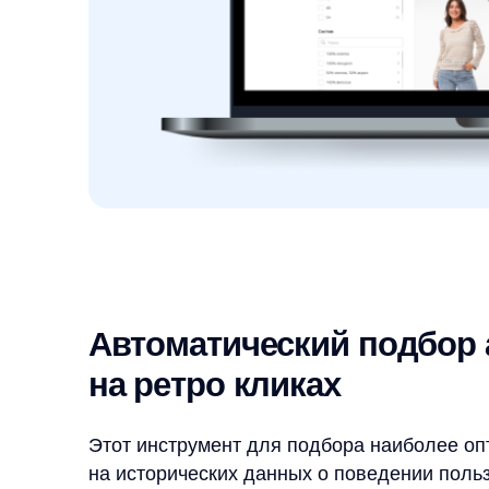
на ретро кликах
Этот инструмент для подбора наиболее оптимал
на исторических данных о поведении пользовате
товары должна содержать оптимальная выдача по 
наилучшим образом может предсказать поведение
стратегии ранжирования в продакшене.
Благодаря умной модели ранжирования, в поиск
товары, которые максимально близки к реальным
С внедрением сервиса AnyQuery эффективн
на 170%
Брендовые и артикульные 
Поиск AnyQuery с высокой долей вероятности нах