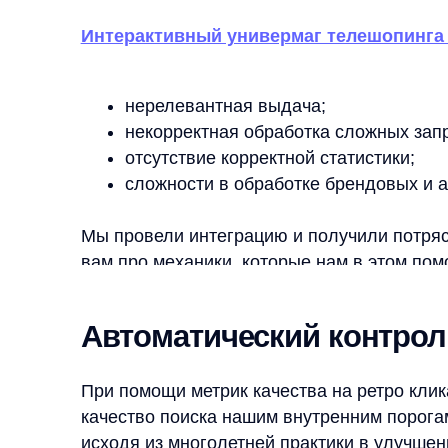
некорректная обработка сложных запросов;
отсутствие корректной статистики;
сложности в обработке брендовых и артику
Мы провели интеграцию и получили потрясающие 
вам про механики, которые нам в этом помогли.
Автоматический контроль р
При помощи метрик качества на ретро кликах мы 
качество поиска нашим внутренним порогам каче
исходя из многолетней практики в улучшении по
нашими клиентами.
Поисковая стратегия