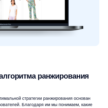
ьной стратегии ранжирования основан
лей. Благодаря им мы понимаем, какие
запросу. Та стратегия, которая
 пользователя, выбирается в качестве
овую выдачу чаще всего попадают
 потребностям пользователей.
ость алгоритма ранжирования выросла
запросы
одит название бренда в тексте запроса.