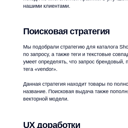
Мы подобрали стратегию для каталога Shopping 
по запросу, а также теги и текстовые совпадения
умеет определять, что запрос брендовый, по не
тега «vendor».
Данная стратегия находит товары по полному в
название. Поисковая выдача также пополняется
векторной модели.
UX доработки
Добавили следующие поисковые атрибуты для п
релевантности:
Пол
Возраст
Размер