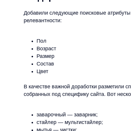
Состав
Цвет
В качестве важной доработки разметили списки с
собранных под специфику сайта. Вот несколько 
заварочный — заварник;
стайлер — мультистайлер;
мытья — чистки;
разбрызгиватель — распылитель;
стекло — стеклянный;
яблочный — яблоко;
эпиляции — депиляции.