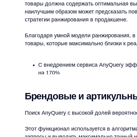
Этот функционал используется в алгоритмах пои
запросы и выводить максимально точный набор т
Примерно так же работают и артикульные запросы
необходимости выделять что-либо из запроса. Ар
набор цифр и букв, поиск которого осуществляет