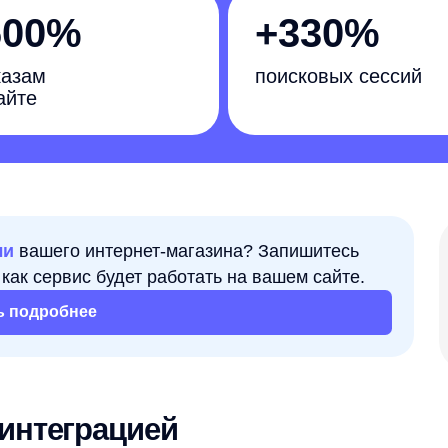
поисковых сессий
го интернет-магазина? Запишитесь
Задача
рвис будет работать на вашем сайте.
Повысить
обнее
и конверс
еграцией
ing Live
столкнулся с рядом проблем: