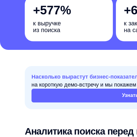
к выручке
к заказам
из поиска
на сайте
Насколько вырастут бизнес-показатели
ваше
на короткую демо-встречу и мы покажем как се
Узнать подр
Аналитика поиска перед инт
Интерактивный универмаг телешопинга Shopp
нерелевантная выдача;