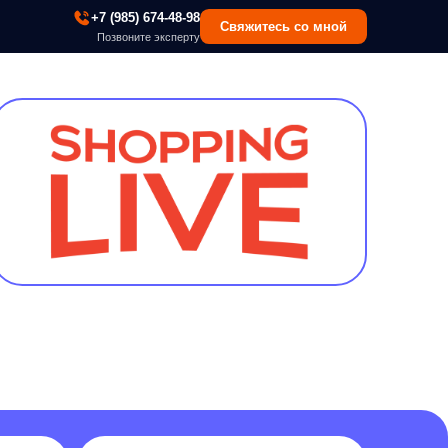
 (985) 674-48-98
Свяжитесь со мной
озвоните эксперту
+70%