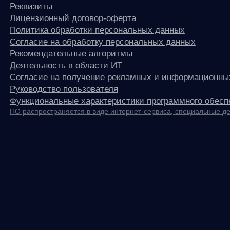
any
© ООО «Д Технолоджи», 2014-2026
Юридический адрес:
121 205, город Москва, тер Инновационного
Центра Сколково, Большой б-р, д. 42 стр. 1
Фактический адрес:
улица Грузинский Вал, 7. Башня 2
ИНН 7 728 492 537
Основной код по ОКВЭД — 62.01 Разработка компьютерного
программного обеспечения