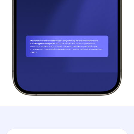
З ачем скачивать исследование
Понять, какие покупательские задачи могут стоять
за визуальными запросами в DIY.
Увидеть, как поиск по изображению помогает
сократить путь от визуального референса к товару.
Найти идеи для улучшения навигации в категориях,
где товар сложно описать словами.
Сформировать гипотезы для развития визуального
поиска, карточек товара и сценариев подбора
аналогов.