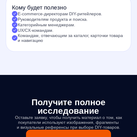
Получите полное
исследование
Оставьте заявку, чтобы получить материал о том, как
покупатели используют изображения, фрагменты
и визуальные референсы при выборе DIY-товаров.
Получить исследование
Продукты
Материалы
anyQuery
Блог
anyRecs
Документация
anyReviews
по интеграции
anyImages
Сведения
об IT-деятельности
Контакты
any-hello@tbank.ru
support@diginetica.com
+7 (985) 674-48-98