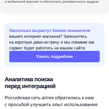
на короткую демо-встречу и мы покажем как
сервис будет работать на вашем сайте.
Узнать подробнее
Аналитика поиска
перед интеграцией
Российская сеть аптек обратилась к нам
с просьбой улучшить опыт использования
поиска на их сайте.
Как вы думаете, какой главный челлендж
поиска лекарственных препаратов?
Их названия. Покупатель увидел рекламу,
услышал от знакомых, не понял подчерка
врача и ввел в поиск некорректное название
препарата — поиск не выдал релевантных
результатов. А как помочь пользователю
дойти от запроса до покупки?