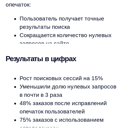
Я ознакомился с условиями
Политики обработки персональных данных
и даю
согласие
на обработки моих персональных данных
Согласен на получение
рассылки с новостями AI от Any
Отправить
Продукты
Материалы
anyQuery
Блог
anyRecs
Документация
anyReviews
по интеграции
anyImages
Сведения
об IT-деятельности
Контакты
any-hello@tbank.ru
support@diginetica.com
+7 (985) 674-48-98