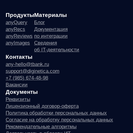
any
© ООО «Д Технолоджи», 2014-2026
Юридический адрес:
121 205, город Москва, тер Инновационного
Центра Сколково, Большой б-р, д. 42 стр. 1
Фактический адрес:
улица Грузинский Вал, 7. Башня 2
ИНН 7 728 492 537
Основной код по ОКВЭД — 62.01 Разработка компьютерного
программного обеспечения