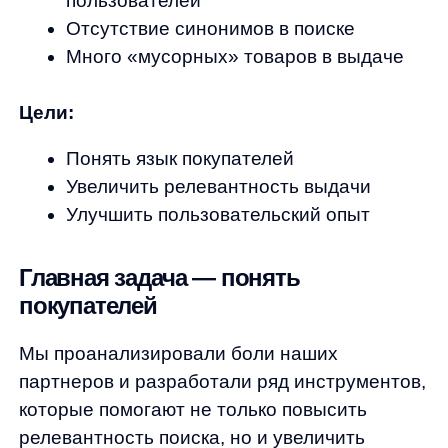
Мы проанализировали боли наших
партнеров и разработали ряд инструментов,
которые помогают не только повысить
релевантность поиска, но и увеличить
конверсию заказов с использованием
поисковой строки в сегменте фармы.
Один из ключевых компонентов продукта
SearchAi — это модуль исправления
опечаток, который существенно улучшает
опыт пользователей. Когда пользователь
вводит поисковый запрос, сервис
автоматически и «на лету» обнаруживает
и исправляет возможные ошибки в запросе.
Так что популярные запросы, категории
и товары рекомендуются уже с учетом
исправленного варианта — пользователь
даже и не заметит, что опечатался!