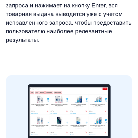
Как можно увидеть на примере,
поисковый запрос был написан
с ошибкой — «роствор для линз»,
а поисковая выдача уже выдается
по исправленному запросу
Так как кейс аптек для нашего инструмента
был не совсем стандартный, инженеры-
лингвисты подобрали наиболее подходящий
модуль исправления опечаток специально
под этот сегмент.
С помощью автоматического исправления
опечаток:
Пользователь получает точные
результаты поиска