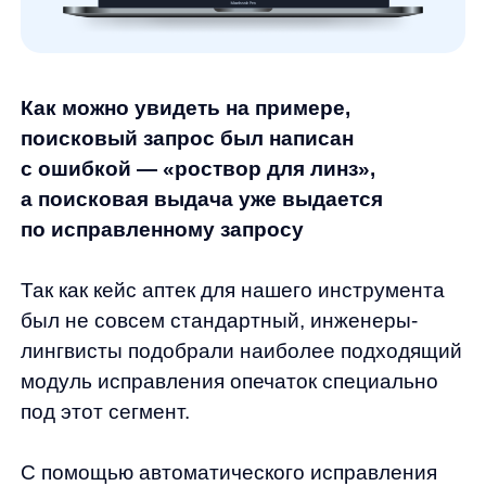
Сокращается количество нулевых
запросов на сайте
Результаты в цифрах
Рост поисковых сессий на 15%
Уменьшили долю нулевых запросов
в почти в 3 раза
48% заказов после исправлений
опечаток пользователей
75% заказов с использованием
20.10.2023
автоподсказок
Соберем вам бесплатное демо