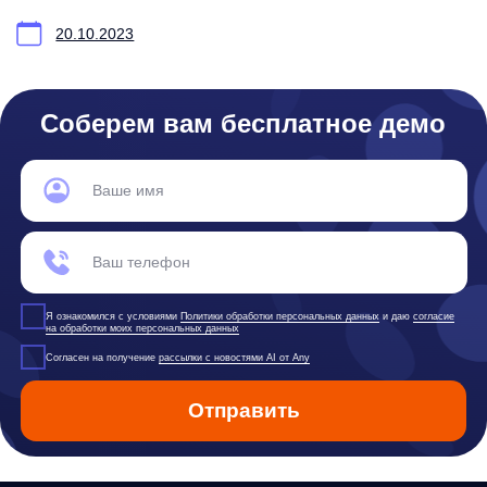
Вакансии
Документы
Реквизиты
Лицензионный договор-оферта
Политика обработки персональных данных
Согласие на обработку персональных данных
Рекомендательные алгоритмы
Деятельность в области ИТ
Согласие на получение рекламных и информационных рассыло
Руководство пользователя
Функциональные характеристики программного обеспечения
ПО распространяется в виде интернет-сервиса, специальные действия по у