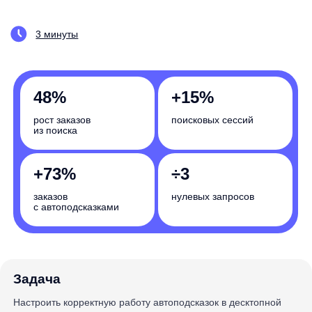
48%
+15%
рост заказов
поисковых сессий
из поиска
+73%
÷3
заказов
нулевых запросов
с автоподсказками
Задача
Настроить корректную работу автоподсказок в десктопной
и мобильной версиях и обеспечить релевантность выдачи
Насколько вырастут бизнес-показатели
вашего интернет-магазина? Запишитесь