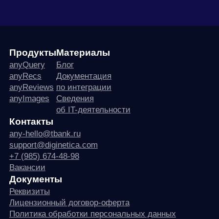
Продукты
Материалы
anyQuery
Блог
anyRecs
Документация
anyReviews
по интеграции
anyImages
Сведения
об IT-деятельности
Контакты
any-hello@tbank.ru
support@diginetica.com
+7 (985) 674-48-98
Вакансии
Документы
Реквизиты
Лицензионный договор-оферта
Политика обработки персональных данных
Согласие на обработку персональных данных
Рекомендательные алгоритмы
Деятельность в области ИТ
Согласие на получение рекламных и информационных рассыло
Руководство пользователя
Функциональные характеристики программного обеспечения
ПО распространяется в виде интернет-сервиса, специальные действия по у