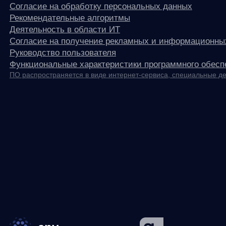
any
© ООО «Д Технолоджи», 2014-2026
Юридический адрес:
121 205, город Москва, тер Инновационного
Центра Сколково, Большой б-р, д. 42 стр. 1
Фактический адрес:
улица Грузинский Вал, 7. Башня 2
ИНН 7 728 492 537
Основной код по ОКВЭД — 62.01 Разработка компьютерного
программного обеспечения