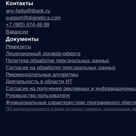
Функциональные характеристики программного обеспечения
ПО распространяется в виде интернет-сервиса, специальные действия по у
any
© ООО «Д Технолоджи», 2014-2026
Юридический адрес:
121 205, город Москва, тер Инновационного
Центра Сколково, Большой б-р, д. 42 стр. 1
Фактический адрес:
улица Грузинский Вал, 7. Башня 2
ИНН 7 728 492 537
Основной код по ОКВЭД — 62.01 Разработка компьютерного