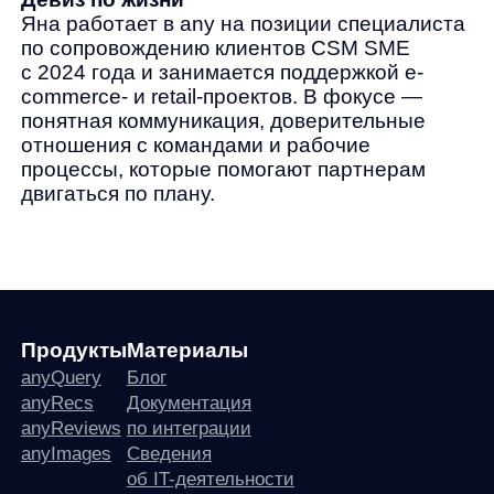
Продукты
Материалы
anyQuery
Блог
anyRecs
Документация
anyReviews
по интеграции
anyImages
Сведения
об IT-деятельности
Контакты
any-hello@tbank.ru
support@diginetica.com
+7 (985) 674-48-98
Вакансии
Документы
Реквизиты
Лицензионный договор-оферта
Политика обработки персональных данных
Согласие на обработку персональных данных
Рекомендательные алгоритмы
Деятельность в области ИТ
Согласие на получение рекламных и информационных рассыло
Руководство пользователя