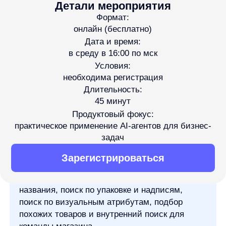
и практиках, которые помогают командам лучше понимать рынок.
45 минут
Продуктовый фокус:
практическое применение AI-агентов для бизнес-
задач
На вебинаре разберем, почему покупатели всё
Зарегистрироваться
чаще ищут товар изображением и почему
обычного текстового поиска не всегда хватает
для выбора.
Покажем, какие сценарии закрывает
визуальный поиск: поиск похожего товара,
поиск по скриншоту, поиск без знания
названия, поиск по упаковке и надписям,
поиск по визуальным атрибутам, подбор
похожих товаров и внутренний поиск для
команды магазина.
Для кого полезно?
Владельцы и руководители интернет-магазинов
E-commerce -директорам