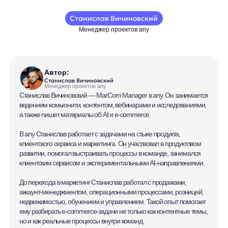
До перехода в маркетинг Станислав работал с продажами,
аккаунт-менеджментом, операционными процессами, розницей,
недвижимостью, обучением и управлением. Такой опыт помогает
ему разбирать e-commerce-задачи не только как контентные темы,
но и как реальные процессы внутри команд.
В работе Станислав опирается на структурный подход: собрать
контекст, разложить задачу на этапы и двигаться к решению без
лишней драматизации. Вне работы увлекается Формулой-1,
русским бильярдом, силовыми тренировками и квизами.
Регистрация на вебинар.
В среду в 16:00 будем рады
вас видеть.
Участие бесплатно
по предварительной
регистрации.