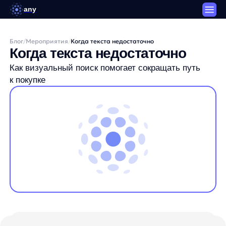
any
Блог
/
Мероприятия
/
Когда текста недостаточно
Когда текста недостаточно
Как визуальный поиск помогает сокращать путь
к покупке
Детали мероприятия
Формат:
онлайн (бесплатно)
Дата и время:
Автор:
в среду в 16:00 по мск
Станислав Вичиновский
Менеджер проектов any
Условия:
Станислав занимается комьюнити-маркетингом, контентом,
необходима регистрация
вебинарами и исследованиями в any. Пишет об AI, e-commerce
Длительность: