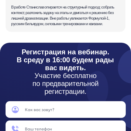
Я ознакомился с условиями
Политики обработки персональных данных
и даю
согласие на обработки моих персональных данных
Согласен на получение
рассылки с новостями AI от Any
Зарегистрироваться
Продукты
Материалы
anyQuery
Блог
anyRecs
Документация
anyReviews
по интеграции
anyImages
Сведения
об IT-деятельности
Контакты