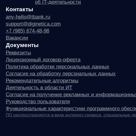
any
© ООО «Д Технолоджи», 2014-2026
Юридический адрес:
121 205, город Москва, тер Инновационного
Центра Сколково, Большой б-р, д. 42 стр. 1
Фактический адрес:
улица Грузинский Вал, 7. Башня 2
ИНН 7 728 492 537
Основной код по ОКВЭД — 62.01 Разработка компьютерного
программного обеспечения