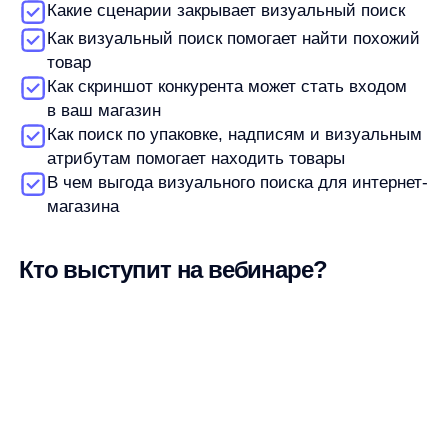
Кто выступит на вебинаре?
Станислав Вичиновский
Менеджер проектов any
Автор:
Станислав Вичиновский
Менеджер проектов any
Станислав Вичиновский — MarCom Manager в any. Он занимается
ведением комьюнити, контентом, вебинарами и исследованиями,
а также пишет материалы об AI и e-commerce.
В any Станислав работает с задачами на стыке продукта,
клиентского сервиса и маркетинга. Он участвовал в продуктовом
развитии, помогал выстраивать процессы в команде, занимался
клиентским сервисом и экспериментальными AI-направлениями.