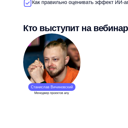
Станислав Вичиновский
Менеджер проектов any
11 июня покажем в прямом эфире,
для анализа конкурентов и использова
маркетинга, продаж и e-commerce-ком