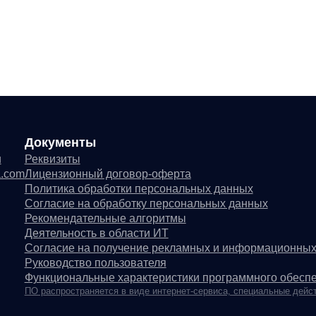
гласие на обработку персональных данных
комендательные алгоритмы
ятельность в области ИТ
гласие на получение рекламных и информационных рассылок
ководство пользователя
нкциональные характеристики программного обеспечения
 распространяется в виде интернет-сервиса, специальные действия по установке
© ООО «Д Технолоджи», 20
город Москва, тер Инновационного Центра Сколково, Большой б-р, д
ический адрес:
улица Грузинский Вал, 7. Башня 2
ИНН 7 728 492 537
ЭД — 62.01 Разработка компьютерного программного обеспечени