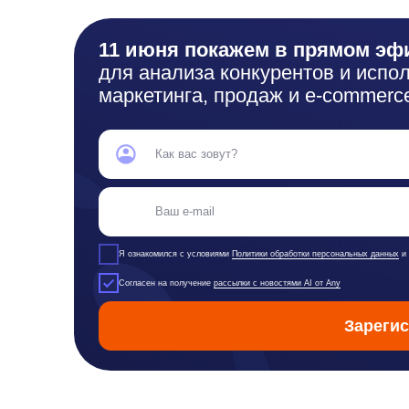
Я ознакомился с условиями
Политики обработки персональных данных
и даю
согласи
Согласен на получение
рассылки с новостями AI от Any
Зарегистриро
Продукты
Материалы
Контакты
Д
anyQuery
Блог
any-hello@tbank.ru
Ре
anyRecs
Документация
support@diginetica.com
Ли
anyReviews
по интеграции
+7 (985) 674-48-98
По