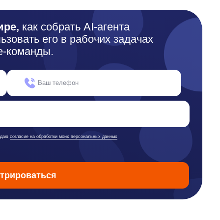
е на обработки моих персональных данных
ваться
окументы
квизиты
цензионный договор-оферта
литика обработки персональных данных