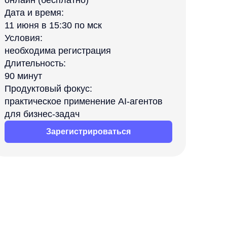
 регистрация
ть:
й фокус:
ое применение AI-агентов
-задач
арегистрироваться