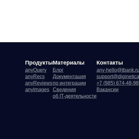
anyImages
Сведения
Вакансии
Со
об IT-деятельности
Ре
Де
Со
Ру
Фу
ПО
any
Юридический адрес:
121 205, 
Факт
Основной код по ОКВ