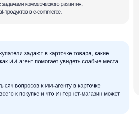
Условия:
необходима
Длительнос
90 минут
ли задают в карточке товара, какие
Продуктовы
-агент помогает увидеть слабые места
практическ
для бизнес
З
опросов к ИИ-агенту в карточке
к покупке и что Интернет-магазин может
ов