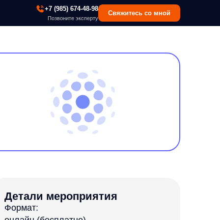
 (985) 674-48-98
Свяжитесь со мной
озвоните эксперту
мероприятия
сплатно)
мя:
5:30 по мск