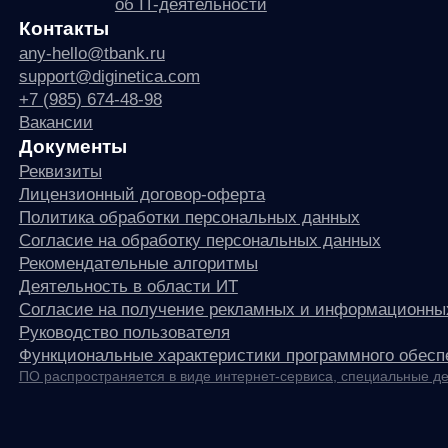
any
© ООО «Д Технолоджи», 2014-2026
Юридический адрес:
121 205, город Москва, тер Инновационного
Центра Сколково, Большой б-р, д. 42 стр. 1
Фактический адрес:
улица Грузинский Вал, 7. Башня 2
ИНН 7 728 492 537
Основной код по ОКВЭД — 62.01 Разработка компьютерного
программного обеспечения