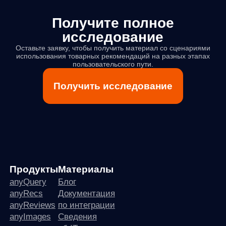
anyReviews
по интеграции
anyImages
Сведения
об IT-деятельности
Контакты
any-hello@tbank.ru
support@diginetica.com
+7 (985) 674-48-98
Вакансии
Документы
Реквизиты
Лицензионный договор-оферта
Политика обработки персональных данных
Согласие на обработку персональных данных
Рекомендательные алгоритмы
Деятельность в области ИТ
Согласие на получение рекламных и информационных рассыло
Руководство пользователя
Функциональные характеристики программного обеспечения
ПО распространяется в виде интернет-сервиса, специальные действия по у