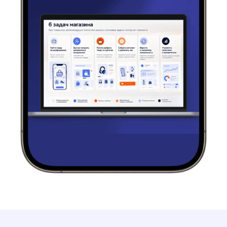
З ачем скачивать исследование
Понять, какие задачи интернет-магазина можно
решать с помощью товарных рекомендаций.
Увидеть, где рекомендации уместны
в пользовательском пути: от первого входа
до повторного визита.
Найти идеи для товарных полок, похожих товаров,
дополняющих товаров и персональных сценариев.
Сформировать основу для обсуждения
рекомендаций между маркетингом, продуктом,