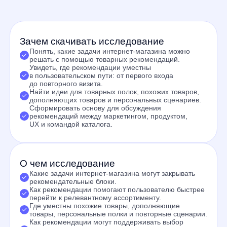
UX и командой каталога.
О чем исследование
Какие задачи интернет-магазина могут закрывать
рекомендательные блоки.
Как рекомендации помогают пользователю быстрее
перейти к релевантному ассортименту.
Где уместны похожие товары, дополняющие
товары, персональные полки и повторные сценарии.
Как рекомендации могут поддерживать выбор
на главной, в категории, на карточке товара
и в корзине.
Какие вопросы стоит учитывать при управлении
качеством, покрытием и коммерческими
приоритетами рекомендаций.
Кому будет полезно
E-commerce-директорам.
Руководителям маркетинга.
Product owners.
CRM/retention-командам.
UX/CX-командам .
Category managers.
Командам, отвечающим за рекомендации
и товарные полки .