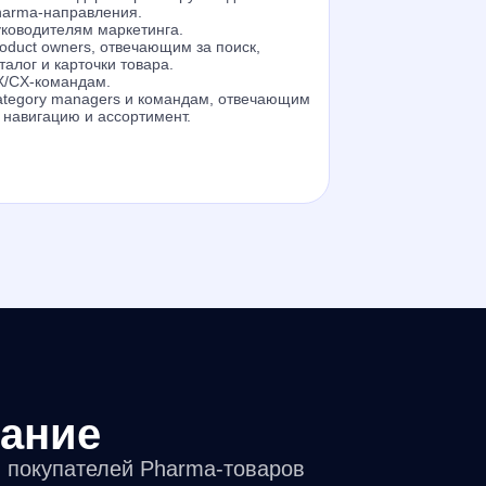
harma-направления.
ководителям маркетинга.
oduct owners, отвечающим за поиск,
талог и карточки товара.
X/CX-командам.
ategory managers и командам, отвечающим
 навигацию и ассортимент.
вание
я покупателей Pharma-товаров