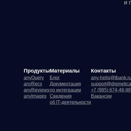
и 
Продукты
Материалы
Контакты
Д
anyQuery
Блог
any-hello@tbank.ru
Ре
anyRecs
Документация
support@diginetica.com
Ли
anyReviews
по интеграции
+7 (985) 674-48-98
По
anyImages
Сведения
Вакансии
Со
об IT-деятельности
Ре
Де
Со
Ру
Фу
ПО
any