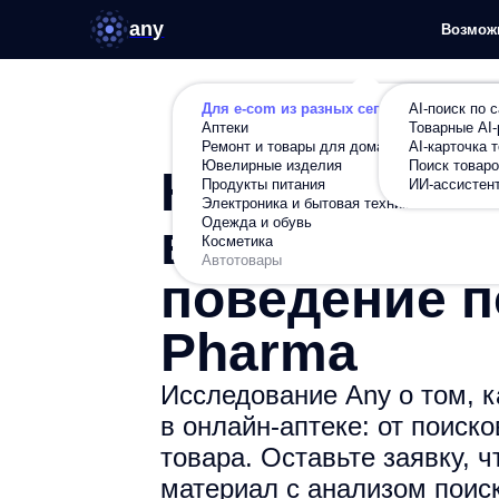
any
Возможности
Ре
Для e-com из разных сегментов
AI-поиск по сайту
Аптеки
Товарные AI-рекомен
Ремонт и товары для дома
AI-карточка товара
Ювелирные изделия
Поиск товаров по фот
Продукты питания
ИИ-ассистент в карто
Как выбира
Электроника и бытовая техника
Одежда и обувь
Косметика
в интернете
Автотовары
поведение п
Pharma
Исследование Any о том, к
в онлайн-аптеке: от поиск
товара. Оставьте заявку, 
материал с анализом поис