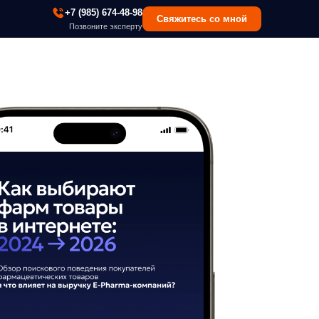
 (985) 674-48-98
Свяжитесь со мной
озвоните эксперту