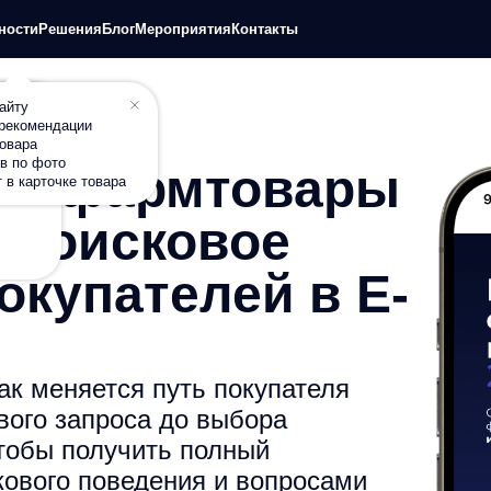
+7
шения
Блог
Мероприятия
Контакты
П
дации
о
чке товара
ют фармтовары
: поисковое
окупателей в E-
ак меняется путь покупателя
ового запроса до выбора
чтобы получить полный
кового поведения и вопросами