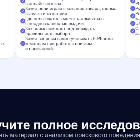
в онлайн-аптеках.
P
Какие роли играют название товара, форма
Ру
выпуска и категория.
Pr
Где пользователь может сталкиваться
ка
с неоднозначностью выдачи.
U
Как поиск помогает подтверждать
C
правильность выбора.
за
Какие вопросы важно учитывать E-Pharma-
ных
командам при работе с поиском
и навигацией.
чите полное исследо
чить материал с анализом поискового поведени