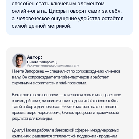
интернет-магазине
Я ознакомился с условиями
Политики обработки персональных данных
и даю
согласие
на обработки моих персональных данных
Согласен на получение
рассылки с новостями AI от Any
Свяжитесь со мной
Продукты
Материалы
anyQuery
Блог
anyRecs
Документация
anyReviews
по интеграции
anyImages
Сведения
об IT-деятельности
Контакты