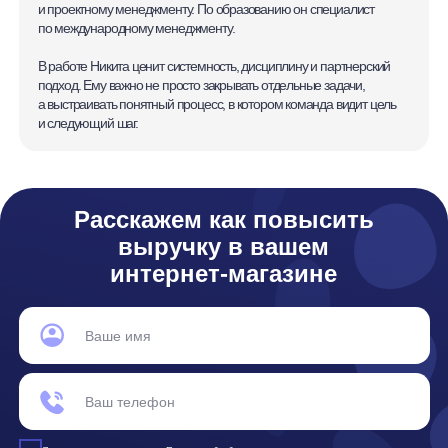
any-hello@tbank.ru
support@diginetica.com
+7 (985) 674-48-98
Вакансии
Документы
Реквизиты
Лицензионный договор-оферта
Политика обработки персональных данных
Согласие на обработку персональных данных
Рекомендательные алгоритмы
Деятельность в области ИТ
Согласие на получение рекламных и информационных рассыло
Руководство пользователя
Функциональные характеристики программного обеспечения
ПО распространяется в виде интернет-сервиса, специальные действия по у