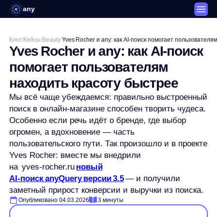
any
Блог
/
Кейсы
/
Beauty
/
Yves Rocher и any: как AI‑поиск помогает пользователям
Yves Rocher и any: как AI‑поиск
помогает пользователям
находить красоту быстрее
Мы всё чаще убеждаемся: правильно выстроенный
поиск в онлайн‑магазине способен творить чудеса.
Особенно если речь идёт о бренде, где выбор
огромен, а вдохновение — часть
пользовательского пути. Так произошло и в проекте
Yves Rocher: вместе мы внедрили
на yves‑rocher.ru
новый
AI‑поиск anyQuery версии 3.5
— и получили
заметный прирост конверсии и выручки из поиска.
Опубликовано 04.03.2026
3 минуты