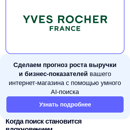
Сделаем прогноз роста выручки
и бизнес-показателей
вашего
интернет-магазина с помощью умного
AI-поиска
Узнать подробнее
Автор:
Никита Запорожец
Аккаунт-менеджер компании any
Никита сопровождает enterprise-партнеров any и работает
с задачами клиентской аналитики, сервиса, проектного
управления и развития e-commerce-проектов.
Когда поиск становится
вдохновением
Yves Rocher, бренд с бережными натуральными
составами, хорошо знает: клиенты приходят
не просто за шампунем или кремом — они ищут
ощущение естественной заботы. И поиск должен
это отражать.