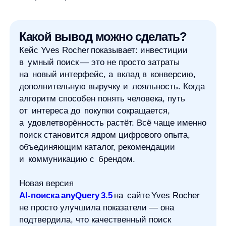
Никита Запорожец
Аккаунт-менеджер компании any
Никита Запорожец — специалист по сопровождению клиентов
в any. Он сопровождает enterprise-партнеров и работает
с крупными e-commerce- и retail-проектами.
В его зоне ответственности — клиентская аналитика, проектное
взаимодействие, лингвистические задачи и data science-кейсы.
Такой набор задач помогает Никите смотреть на e-commerce-
проекты шире: через сервис, бизнес-процессы и практический
результат для команды.
До any Никита работал в банковской сфере и международных
компаниях, развивался от клиентской поддержки к продажам
и проектному менеджменту. По образованию он специалист
по международному менеджменту.
В работе Никита ценит системность, дисциплину и партнерский
подход. Ему важно не просто закрывать отдельные задачи,
а выстраивать понятный процесс, в котором команда видит цель
и следующий шаг.
Расскажем как повысить
выручку в вашем