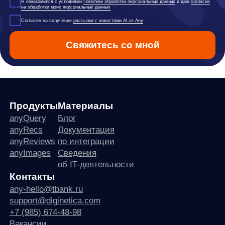
any
© ООО «Д Технолоджи», 2014-2026
Юридический адрес:
121 205, город Москва, тер Инновационного
Центра Сколково, Большой б-р, д. 42 стр. 1
Фактический адрес:
улица Грузинский Вал, 7. Башня 2
ИНН 7 728 492 537
Основной код по ОКВЭД — 62.01 Разработка компьютерного
программного обеспечения