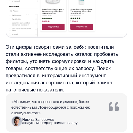
AI‑поиск 3.5: маленькие улучшения,
большой эффект
Внутри версии 3.5 скрыты десятки
микроулучшений, каждое из которых влияет
на путь пользователя. Среди ключевых
компонентов:
Динамические теги — система предотвращает
«пустые» ответы, автоматически пересобирая
запрос;
Акцент на мобильный пользовательский
опыт — оптимизация для экранов
от 4,7 дюймов и выше;
Активные фильтры — подстраиваются
под содержимое страницы в реальном времени;
AI‑анализ популярных фраз — позволяет
поиску обучаться на живых данных
и «разговаривать» языком клиента.
Какой вывод можно сделать?
Кейс Yves Rocher показывает: инвестиции