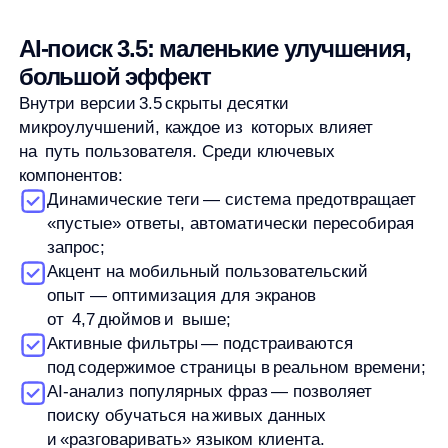
в умный поиск — это не просто затраты
на новый интерфейс, а вклад в конверсию,
дополнительную выручку и лояльность. Когда
алгоритм способен понять человека, путь
от интереса до покупки сокращается,
а удовлетворённость растёт. Всё чаще именно
поиск становится ядром цифрового опыта,
объединяющим каталог, рекомендации
и коммуникацию с брендом.
Новая версия
AI‑поиска anyQuery 3.5
на сайте Yves Rocher
не просто улучшила показатели — она
подтвердила, что качественный поиск
способен стать ключевым элементом
онлайн‑опыта. Цифры говорят сами за себя,
а человеческое ощущение удобства остаётся
самой ценной метрикой.
Автор: