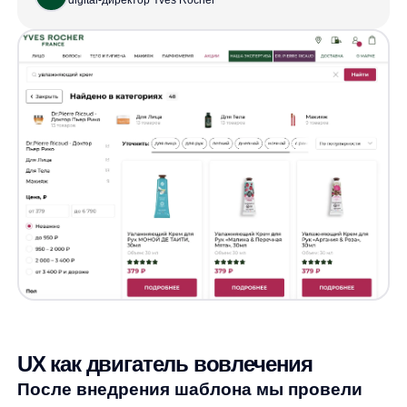
UX как двигатель вовлечения
После внедрения шаблона мы провели
четырёхнедельное A/B‑тестирование.
Результаты превзошли ожидания:
Доля сессий с поиском выросла на 12%. Это
означает, что:
Больше пользователей начинают
использовать поиск как основной
инструмент навигации;
Снижается фрустрация и отток на этапе
выбора товара;
Растёт вовлечённость в каталог
и потенциальное количество сессий
с добавлением товаров в корзину .
Доля заказов через поиск выросла на 4,8% —