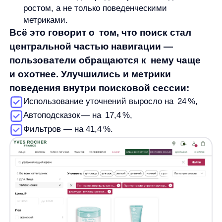
Эти цифры говорят сами за себя: посетители
стали активнее исследовать каталог, пробовать
фильтры, уточнять формулировки и находить
товары, соответствующие их запросу. Поиск
превратился в интерактивный инструмент
исследования ассортимента, который влияет
на ключевые показатели.
«Мы видим, что запросы стали длиннее, более
естественными. Люди общаются с поиском как
с консультантом »
Никита Запорожец
aккаунт-менеджер компании any