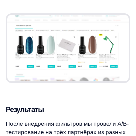
После внедрения фильтров мы провели A/B-
тестирование на трёх партнёрах из разных
сегментов рынка — DIY, алкоголь, косметика
и парфюмерия. Вот ключевые показатели
изменения CTR рекомендаций:
DIY: +129%
Алкоголь: +62%
Косметика и парфюмерия: +164%
Средний CTR самих фильтров составил
13,2%.
Как видим, даже небольшие изменения в UX
могут существенно повлиять
на эффективность рекомендательных
систем. Внедрение фильтров
в рекомендательные блоки не только
увеличивает CTR, но и улучшает общую
пользовательскую вовлечённость, что