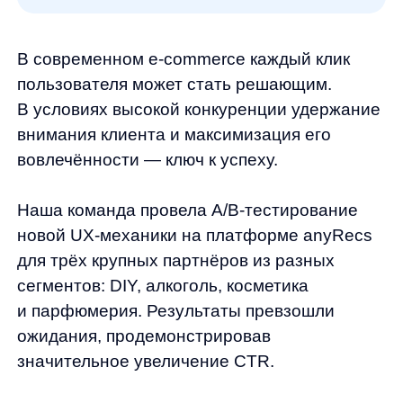
вовлечённости — ключ к успеху.
Наша команда провела A/B-тестирование
новой UX-механики на платформе anyRecs
для трёх крупных партнёров из разных
сегментов: DIY, алкоголь, косметика
и парфюмерия. Результаты превзошли
ожидания, продемонстрировав
значительное увеличение CTR.
Какую задачу хотели решить?
Рекомендательные блоки играют важную
роль в привлечении пользователей
к покупке. Однако со временем
их эффективность может снижаться из-за
монотонности отображаемого контента.