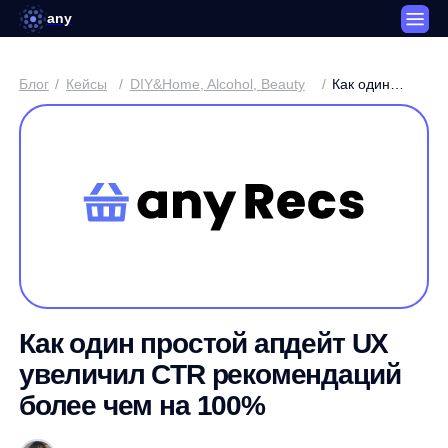
any
Блог
/
Кейсы
/
DIY&Home, Alcohol, Beauty
/
Как один
простой
апдейт UX
увеличил CTR
рекомендаций
более чем
на 100%
Как один простой апдейт UX
увеличил CTR рекомендаций
более чем на 100%
Анастасия Николенко / Product Manager of RecSys
3 минуты