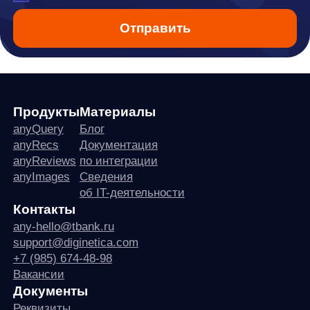
ПО распространяется в виде интернет-сервиса, специальные действия по у
any
© ООО «Д Технолоджи», 2014-2026
Юридический адрес:
121 205, город Москва, тер Инновационного
Центра Сколково, Большой б-р, д. 42 стр. 1
Фактический адрес:
улица Грузинский Вал, 7. Башня 2
ИНН 7 728 492 537
Основной код по ОКВЭД — 62.01 Разработка компьютерного
программного обеспечения