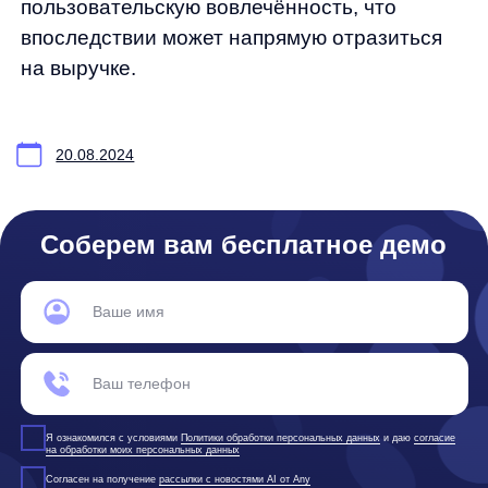
Продукты
Материалы
anyQuery
Блог
anyRecs
Документация
anyReviews
по интеграции
anyImages
Сведения
об IT-деятельности
Контакты
any-hello@tbank.ru
support@diginetica.com
+7 (985) 674-48-98
Вакансии
Документы
Реквизиты
Лицензионный договор-оферта
Политика обработки персональных данных
Согласие на обработку персональных данных
Рекомендательные алгоритмы
Деятельность в области ИТ
Согласие на получение рекламных и информационных рассыло
Руководство пользователя
Функциональные характеристики программного обеспечения