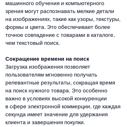
и рекомендаций. Например, если
пользователь загружает изображение
определенной модели обуви, система может
не только показать эту модель,
но и предложить аналогичные товары,
которые могут заинтересовать покупателя.
Это увеличивает вероятность
дополнительных покупок и повышает
средний чек.
Преодоление языковых барьеров
Для международных клиентов поиск
по картинке устраняет языковые барьеры.
Пользователи из разных стран могут легко
найти нужные товары, не задумываясь
о правильном переводе или правописании.
Это делает сайт более доступным
и привлекательным для широкой аудитории.