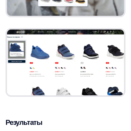
их в поиск по картинке и получить выдачу
похожих товаров, не затрачивая лишнее
время на просмотр всей поисковой выдачи
по запросу «туфли».
Интеграция поиска по картинке на сайте
Ecco не только улучшила пользовательский
опыт, но и открыла новые возможности для
взаимодействия с клиентами. Этот классный
инструмент стал важной частью стратегии
компании по удовлетворению потребностей
современного покупателя, делая процесс
поиска и покупки товаров максимально
удобным и эффективным.
07.10.2024