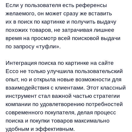
об IT-деятельности
Контакты
any-hello@tbank.ru
support@diginetica.com
+7 (985) 674-48-98
Вакансии
Документы
Реквизиты
Лицензионный договор-оферта
Политика обработки персональных данных
Согласие на обработку персональных данных
Рекомендательные алгоритмы
Деятельность в области ИТ
Согласие на получение рекламных и информационных рассыло
Руководство пользователя
Функциональные характеристики программного обеспечения
ПО распространяется в виде интернет-сервиса, специальные действия по у