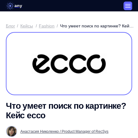
any
Блог
/
Кейсы
/
Fashion
/
Что умеет поиск по картинке? Кейс
ecco
Что умеет поиск по картинке?
Кейс ecco
Анастасия Николенко / Product Manager of RecSys
3 минуты