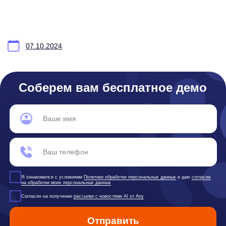
any
© ООО «Д Технолоджи», 2014-2026
Юридический адрес:
121 205, город Москва, тер Инновационного
Центра Сколково, Большой б-р, д. 42 стр. 1
Фактический адрес:
улица Грузинский Вал, 7. Башня 2
ИНН 7 728 492 537
Основной код по ОКВЭД — 62.01 Разработка компьютерного
программного обеспечения