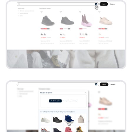
✅Интеграция поиска по картинке с нуля без
участия разработчиков партнёра — за 9
дней
✅Конверсия в клик на товар в поиске
по картинке:
✅Общая — 11%
✅Мобильная версия сайта — 10%
✅Десктопная версия сайта — 13%
✅Средняя длительность сессий с поиском
по картинке на 28% ниже, чем сессии
с обычным поиском
Последний пункт особенно показателен для
магазина обуви: поиск по картинкам
принимает визуальный запрос, максимально
соответствующий запросу посетителя сайта.
Если у пользователя есть референсы
желаемого, он может сразу же вставить