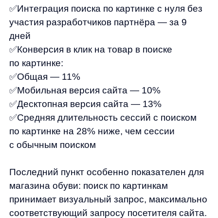
Соберем вам бесплатное демо
Я ознакомился с условиями
Политики обработки персональных данных
и даю
согласие
на обработки моих персональных данных
Согласен на получение
рассылки с новостями AI от Any
Отправить
Продукты
Материалы
anyQuery
Блог
anyRecs
Документация
anyReviews
по интеграции
anyImages
Сведения