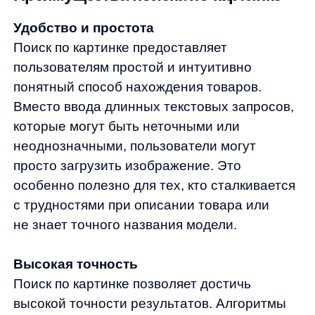
зрения могут распознавать мелкие детали
на изображениях, такие как узоры, текстуры,
формы и цвета. Это обеспечивает более
точное совпадение с товарами в каталоге,
чем текстовый поиск.
Сокращение времени на поиск
Загрузка изображения позволяет
пользователям мгновенно получать
релевантные результаты, сокращая время
на поиск нужного товара. Это особенно
важно в условиях высокой конкуренции
в сфере электронной коммерции, где каждая
секунда имеет значение для удержания
клиента и завершения покупки.
Персонализация и рекомендации
Поиск по картинке может быть интегрирован
с системой персонализации