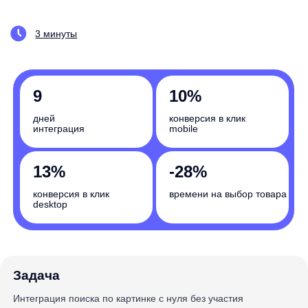
9
10%
дней
конверсия в клик
интеграция
mobile
13%
-28%
конверсия в клик
времени на выбор товара
desktop
Задача
Интеграция поиска по картинке с нуля без участия
разработчиков партнёра
Насколько вырастут бизнес-показатели
вашего интернет-магазина? Запишитесь
на короткую демо-встречу и мы покажем как